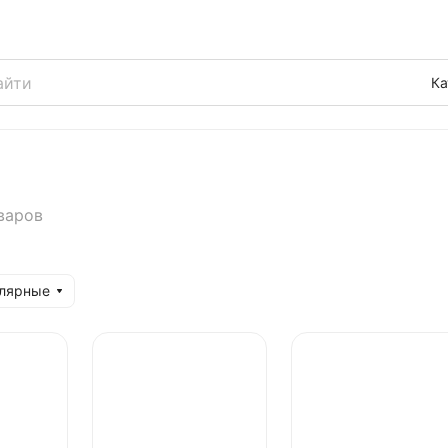
Ка
варов
улярные