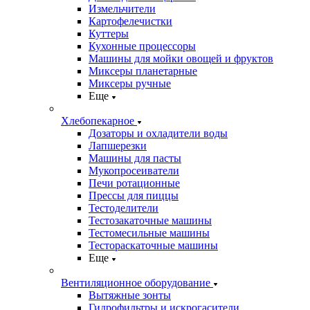
Измельчители
Картофелечистки
Куттеры
Кухонные процессоры
Машины для мойки овощей и фруктов
Миксеры планетарные
Миксеры ручные
Еще
Хлебопекарное
Дозаторы и охладители воды
Лапшерезки
Машины для пасты
Мукопросеиватели
Печи ротационные
Прессы для пиццы
Тестоделители
Тестозакаточные машины
Тестомесильные машины
Тестораскаточные машины
Еще
Вентиляционное оборудование
Вытяжные зонты
Гидрофильтры и искрогасители