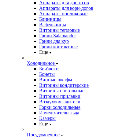
Аппараты для донатсов
Аппараты для корн-догов
Аппараты пончиковые
Блинницы
Вафельницы
Витрины тепловые
Грили Salamander
Грили для кур
Грили контактные
Еще
Холодильное
Би-блоки
Бонеты
Винные шкафы
Витрины кондитерские
Витрины настольные
Витрины-прилавки
Воздухоохладители
Горки холодильные
Измельчители льда
Камеры
Еще
Посудомоечное