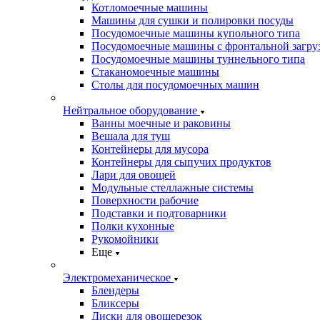
Котломоечные машины
Машины для сушки и полировки посуды
Посудомоечные машины купольного типа
Посудомоечные машины с фронтальной загру
Посудомоечные машины туннельного типа
Стаканомоечные машины
Столы для посудомоечных машин
Нейтральное оборудование
Ванны моечные и раковины
Вешала для туш
Контейнеры для мусора
Контейнеры для сыпучих продуктов
Лари для овощей
Модульные стеллажные системы
Поверхности рабочие
Подставки и подтоварники
Полки кухонные
Рукомойники
Еще
Электромеханическое
Блендеры
Бликсеры
Диски для овощерезок