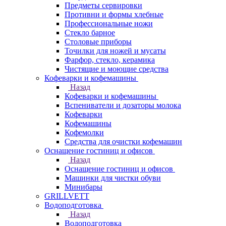
Предметы сервировки
Противни и формы хлебные
Профессиональные ножи
Стекло барное
Столовые приборы
Точилки для ножей и мусаты
Фарфор, стекло, керамика
Чистящие и моющие средства
Кофеварки и кофемашины
Назад
Кофеварки и кофемашины
Вспениватели и дозаторы молока
Кофеварки
Кофемашины
Кофемолки
Средства для очистки кофемашин
Оснащение гостиниц и офисов
Назад
Оснащение гостиниц и офисов
Машинки для чистки обуви
Минибары
GRILLVETT
Водоподготовка
Назад
Водоподготовка