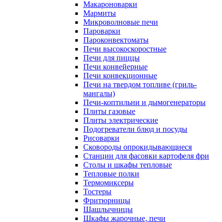
Макароноварки
Мармиты
Микроволновые печи
Пароварки
Пароконвектоматы
Печи высокоскоростные
Печи для пиццы
Печи конвейерные
Печи конвекционные
Печи на твердом топливе (гриль-
мангалы)
Печи-коптильни и дымогенераторы
Плиты газовые
Плиты электрические
Подогреватели блюд и посуды
Рисоварки
Сковороды опрокидывающиеся
Станции для фасовки картофеля фри
Столы и шкафы тепловые
Тепловые полки
Термомиксеры
Тостеры
Фритюрницы
Шашлычницы
Шкафы жарочные, печи