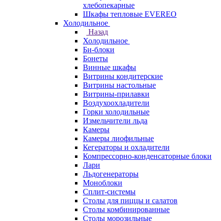
хлебопекарные
Шкафы тепловые EVEREO
Холодильное
Назад
Холодильное
Би-блоки
Бонеты
Винные шкафы
Витрины кондитерские
Витрины настольные
Витрины-прилавки
Воздухоохладители
Горки холодильные
Измельчители льда
Камеры
Камеры лиофильные
Кегераторы и охладители
Компрессорно-конденсаторные блоки
Лари
Льдогенераторы
Моноблоки
Сплит-системы
Столы для пиццы и салатов
Столы комбинированные
Столы морозильные