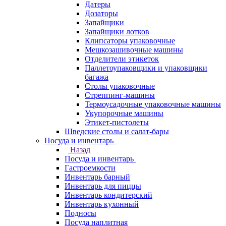
Датеры
Дозаторы
Запайщики
Запайщики лотков
Клипсаторы упаковочные
Мешкозашивочные машины
Отделители этикеток
Паллетоупаковщики и упаковщики
багажа
Столы упаковочные
Стреппинг-машины
Термоусадочные упаковочные машины
Укупорочные машины
Этикет-пистолеты
Шведские столы и салат-бары
Посуда и инвентарь
Назад
Посуда и инвентарь
Гастроемкости
Инвентарь барный
Инвентарь для пиццы
Инвентарь кондитерский
Инвентарь кухонный
Подносы
Посуда наплитная