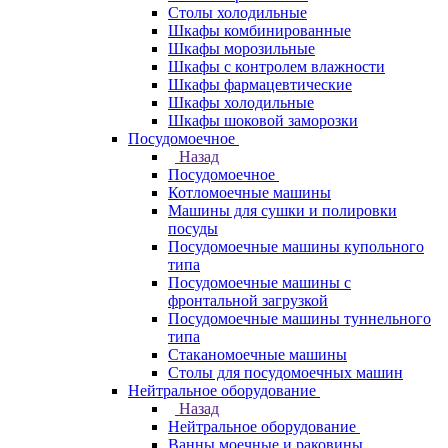
Столы холодильные
Шкафы комбинированные
Шкафы морозильные
Шкафы с контролем влажности
Шкафы фармацевтические
Шкафы холодильные
Шкафы шоковой заморозки
Посудомоечное
Назад
Посудомоечное
Котломоечные машины
Машины для сушки и полировки
посуды
Посудомоечные машины купольного
типа
Посудомоечные машины с
фронтальной загрузкой
Посудомоечные машины туннельного
типа
Стаканомоечные машины
Столы для посудомоечных машин
Нейтральное оборудование
Назад
Нейтральное оборудование
Ванны моечные и раковины