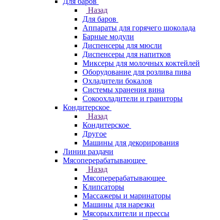
Для баров
Назад
Для баров
Аппараты для горячего шоколада
Барные модули
Диспенсеры для мюсли
Диспенсеры для напитков
Миксеры для молочных коктейлей
Оборудование для розлива пива
Охладители бокалов
Системы хранения вина
Сокоохладители и граниторы
Кондитерское
Назад
Кондитерское
Другое
Машины для декорирования
Линии раздачи
Мясоперерабатывающее
Назад
Мясоперерабатывающее
Клипсаторы
Массажеры и маринаторы
Машины для нарезки
Мясорыхлители и прессы