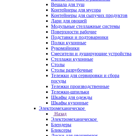
Вешала для туш
Контейнеры для мусора
Контейнеры для сыпучих продуктов
Лари для овощей
Модульные стеллажные системы
Поверхности рабочие
Подставки и подтоварники
Полки кухонные
Рукомойники
Смесители и душирующие устройства
Стеллажи кухонные
Столы
Столы разрубочные
Тележки для сервировки и сбора
посуды
Тележки производственные
Тележки-шпильки
Шкафы для одежды
Шкафы кухонные
Электромеханическое
Назад
Электромеханическое
Блендеры
Бликсеры
Диски для овощерезок