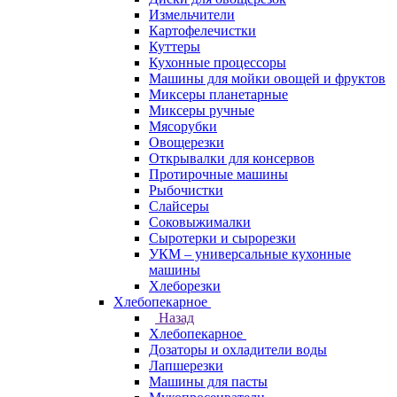
Измельчители
Картофелечистки
Куттеры
Кухонные процессоры
Машины для мойки овощей и фруктов
Миксеры планетарные
Миксеры ручные
Мясорубки
Овощерезки
Открывалки для консервов
Протирочные машины
Рыбочистки
Слайсеры
Соковыжималки
Сыротерки и сырорезки
УКМ – универсальные кухонные
машины
Хлеборезки
Хлебопекарное
Назад
Хлебопекарное
Дозаторы и охладители воды
Лапшерезки
Машины для пасты