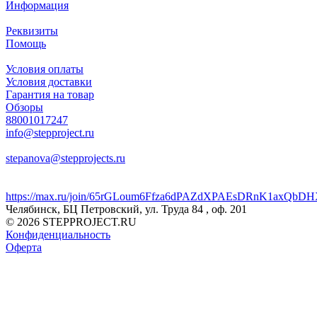
Информация
Реквизиты
Помощь
Условия оплаты
Условия доставки
Гарантия на товар
Обзоры
88001017247
info@stepproject.ru
stepanova@stepprojects.ru
https://max.ru/join/65rGLoum6Ffza6dPAZdXPAEsDRnK1axQb
Челябинск, БЦ Петровский, ул. Труда 84 , оф. 201
© 2026 STEPPROJECT.RU
Конфиденциальность
Оферта