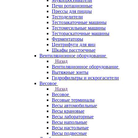
Мукопросеиватели
Печи ротационные
Прессы для пиццы
Тестоделители
Тестозакаточные машины
Тестомесильные машины
Тестораскаточные машины
Ферментаторы
Центрифуги для яиц
Шкафы расстоечные
Вентиляционное оборудование
Назад
Вентиляционное оборудование
Вытяжные зонты
Гидрофильтры и искрогасители
Весовое
Назад
Весовое
Весовые терминалы
Весы автомобильные
Весы крановые
Весы лабораторные
Весы напольные
Весы настольные
Весы подвесные