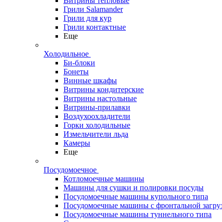
Витрины тепловые
Грили Salamander
Грили для кур
Грили контактные
Еще
Холодильное
Би-блоки
Бонеты
Винные шкафы
Витрины кондитерские
Витрины настольные
Витрины-прилавки
Воздухоохладители
Горки холодильные
Измельчители льда
Камеры
Еще
Посудомоечное
Котломоечные машины
Машины для сушки и полировки посуды
Посудомоечные машины купольного типа
Посудомоечные машины с фронтальной загру
Посудомоечные машины туннельного типа