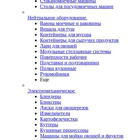
Стаканомоечные машины
Столы для посудомоечных машин
Нейтральное оборудование
Ванны моечные и раковины
Вешала для туш
Контейнеры для мусора
Контейнеры для сыпучих продуктов
Лари для овощей
Модульные стеллажные системы
Поверхности рабочие
Подставки и подтоварники
Полки кухонные
Рукомойники
Еще
Электромеханическое
Блендеры
Бликсеры
Диски для овощерезок
Измельчители
Картофелечистки
Куттеры
Кухонные процессоры
Машины для мойки овощей и фруктов