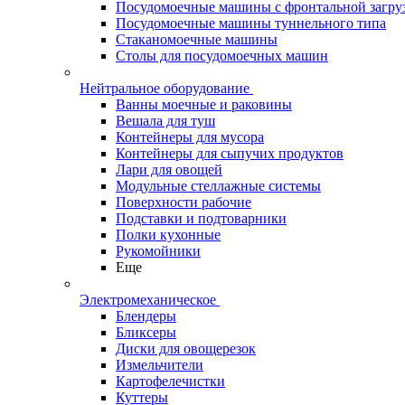
Посудомоечные машины с фронтальной загру
Посудомоечные машины туннельного типа
Стаканомоечные машины
Столы для посудомоечных машин
Нейтральное оборудование
Ванны моечные и раковины
Вешала для туш
Контейнеры для мусора
Контейнеры для сыпучих продуктов
Лари для овощей
Модульные стеллажные системы
Поверхности рабочие
Подставки и подтоварники
Полки кухонные
Рукомойники
Еще
Электромеханическое
Блендеры
Бликсеры
Диски для овощерезок
Измельчители
Картофелечистки
Куттеры