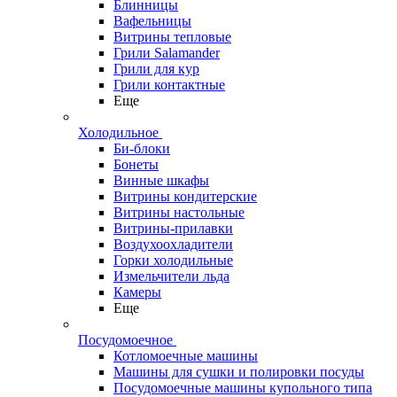
Блинницы
Вафельницы
Витрины тепловые
Грили Salamander
Грили для кур
Грили контактные
Еще
Холодильное
Би-блоки
Бонеты
Винные шкафы
Витрины кондитерские
Витрины настольные
Витрины-прилавки
Воздухоохладители
Горки холодильные
Измельчители льда
Камеры
Еще
Посудомоечное
Котломоечные машины
Машины для сушки и полировки посуды
Посудомоечные машины купольного типа