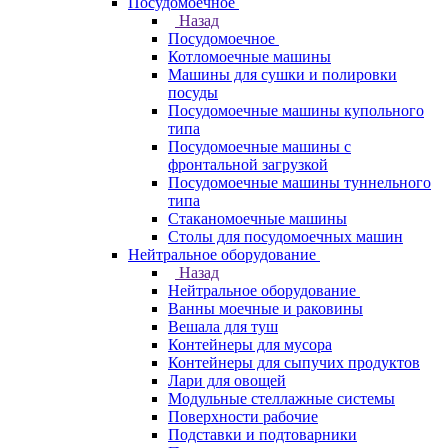
Посудомоечное
Назад
Посудомоечное
Котломоечные машины
Машины для сушки и полировки
посуды
Посудомоечные машины купольного
типа
Посудомоечные машины с
фронтальной загрузкой
Посудомоечные машины туннельного
типа
Стаканомоечные машины
Столы для посудомоечных машин
Нейтральное оборудование
Назад
Нейтральное оборудование
Ванны моечные и раковины
Вешала для туш
Контейнеры для мусора
Контейнеры для сыпучих продуктов
Лари для овощей
Модульные стеллажные системы
Поверхности рабочие
Подставки и подтоварники