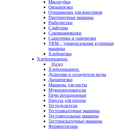
Мясорубки
Овощерезки
Открывалки для консервов
Протирочные машины
Рыбочистки
Слайсеры
Соковыжималки
Сыротерки и сырорезки
УКМ – универсальные кухонные
машины
Хлеборезки
Хлебопекарное
Назад
Хлебопекарное
Дозаторы и охладители воды
Лапшерезки
Машины для пасты
Мукопросеиватели
Печи ротационные
Прессы для пиццы
Тестоделители
Тестозакаточные машины
Тестомесильные машины
Тестораскаточные машины
Ферментаторы