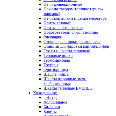
Печи конвекционные
Печи на твердом топливе (гриль-
мангалы)
Печи-коптильни и дымогенераторы
Плиты газовые
Плиты электрические
Подогреватели блюд и посуды
Рисоварки
Сковороды опрокидывающиеся
Станции для фасовки картофеля фри
Столы и шкафы тепловые
Тепловые полки
Термомиксеры
Тостеры
Фритюрницы
Шашлычницы
Шкафы жарочные, печи
хлебопекарные
Шкафы тепловые EVEREO
Холодильное
Назад
Холодильное
Би-блоки
Бонеты