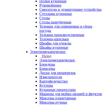
Полки кухонные
Рукомойники
Смесители и душирующие устройства
Стеллажи кухонные
Столы
Столы разрубочные
Тележки для сервировки и сбора
посуды
Тележки производственные
Тележки-шпильки
Шкафы для одежды
Шкафы кухонные
Электромеханическое
Назад
Электромеханическое
Блендеры
Бликсеры
Диски для овощерезок
Измельчители
Картофелечистки
Куттеры
Кухонные процессоры
Машины для мойки овощей и фруктов
Миксеры планетарные
Миксеры ручные