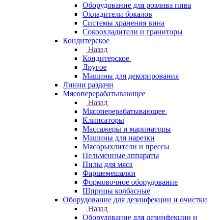
Оборудование для розлива пива
Охладители бокалов
Системы хранения вина
Сокоохладители и граниторы
Кондитерское
Назад
Кондитерское
Другое
Машины для декорирования
Линии раздачи
Мясоперерабатывающее
Назад
Мясоперерабатывающее
Клипсаторы
Массажеры и маринаторы
Машины для нарезки
Мясорыхлители и прессы
Пельменные аппараты
Пилы для мяса
Фаршемешалки
Формовочное оборудование
Шприцы колбасные
Оборудование для дезинфекции и очистки
Назад
Оборудование для дезинфекции и