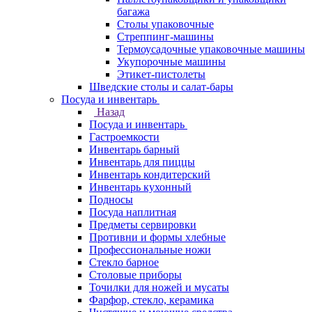
багажа
Столы упаковочные
Стреппинг-машины
Термоусадочные упаковочные машины
Укупорочные машины
Этикет-пистолеты
Шведские столы и салат-бары
Посуда и инвентарь
Назад
Посуда и инвентарь
Гастроемкости
Инвентарь барный
Инвентарь для пиццы
Инвентарь кондитерский
Инвентарь кухонный
Подносы
Посуда наплитная
Предметы сервировки
Противни и формы хлебные
Профессиональные ножи
Стекло барное
Столовые приборы
Точилки для ножей и мусаты
Фарфор, стекло, керамика