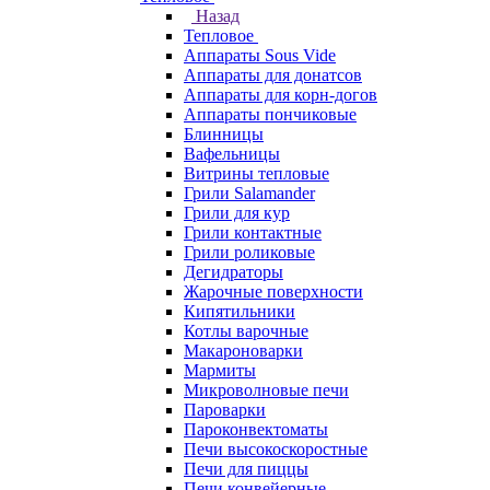
Назад
Тепловое
Аппараты Sous Vide
Аппараты для донатсов
Аппараты для корн-догов
Аппараты пончиковые
Блинницы
Вафельницы
Витрины тепловые
Грили Salamander
Грили для кур
Грили контактные
Грили роликовые
Дегидраторы
Жарочные поверхности
Кипятильники
Котлы варочные
Макароноварки
Мармиты
Микроволновые печи
Пароварки
Пароконвектоматы
Печи высокоскоростные
Печи для пиццы
Печи конвейерные