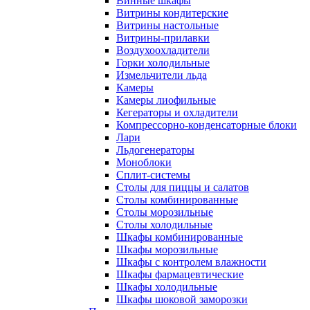
Винные шкафы
Витрины кондитерские
Витрины настольные
Витрины-прилавки
Воздухоохладители
Горки холодильные
Измельчители льда
Камеры
Камеры лиофильные
Кегераторы и охладители
Компрессорно-конденсаторные блоки
Лари
Льдогенераторы
Моноблоки
Сплит-системы
Столы для пиццы и салатов
Столы комбинированные
Столы морозильные
Столы холодильные
Шкафы комбинированные
Шкафы морозильные
Шкафы с контролем влажности
Шкафы фармацевтические
Шкафы холодильные
Шкафы шоковой заморозки