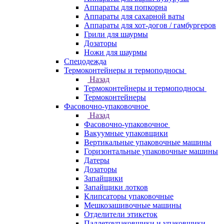
Аппараты для попкорна
Аппараты для сахарной ваты
Аппараты для хот-догов / гамбургеров
Грили для шаурмы
Дозаторы
Ножи для шаурмы
Спецодежда
Термоконтейнеры и термоподносы
Назад
Термоконтейнеры и термоподносы
Термоконтейнеры
Фасовочно-упаковочное
Назад
Фасовочно-упаковочное
Вакуумные упаковщики
Вертикальные упаковочные машины
Горизонтальные упаковочные машины
Датеры
Дозаторы
Запайщики
Запайщики лотков
Клипсаторы упаковочные
Мешкозашивочные машины
Отделители этикеток
Паллетоупаковщики и упаковщики