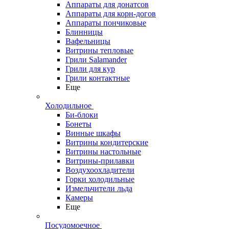
Аппараты для донатсов
Аппараты для корн-догов
Аппараты пончиковые
Блинницы
Вафельницы
Витрины тепловые
Грили Salamander
Грили для кур
Грили контактные
Еще
Холодильное
Би-блоки
Бонеты
Винные шкафы
Витрины кондитерские
Витрины настольные
Витрины-прилавки
Воздухоохладители
Горки холодильные
Измельчители льда
Камеры
Еще
Посудомоечное