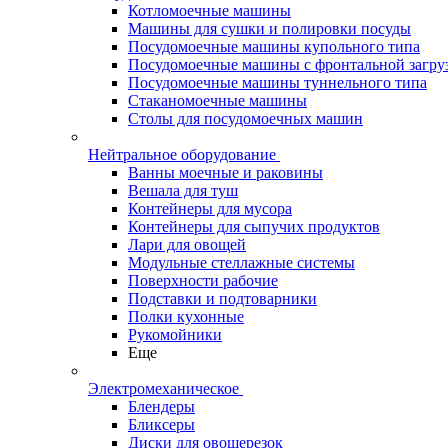
Котломоечные машины
Машины для сушки и полировки посуды
Посудомоечные машины купольного типа
Посудомоечные машины с фронтальной загру
Посудомоечные машины туннельного типа
Стаканомоечные машины
Столы для посудомоечных машин
Нейтральное оборудование
Ванны моечные и раковины
Вешала для туш
Контейнеры для мусора
Контейнеры для сыпучих продуктов
Лари для овощей
Модульные стеллажные системы
Поверхности рабочие
Подставки и подтоварники
Полки кухонные
Рукомойники
Еще
Электромеханическое
Блендеры
Бликсеры
Диски для овощерезок