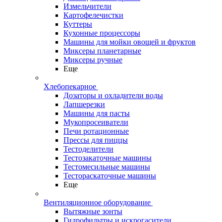
Измельчители
Картофелечистки
Куттеры
Кухонные процессоры
Машины для мойки овощей и фруктов
Миксеры планетарные
Миксеры ручные
Еще
Хлебопекарное
Дозаторы и охладители воды
Лапшерезки
Машины для пасты
Мукопросеиватели
Печи ротационные
Прессы для пиццы
Тестоделители
Тестозакаточные машины
Тестомесильные машины
Тестораскаточные машины
Еще
Вентиляционное оборудование
Вытяжные зонты
Гидрофильтры и искрогасители