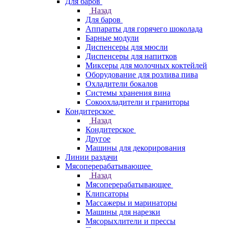
Для баров
Назад
Для баров
Аппараты для горячего шоколада
Барные модули
Диспенсеры для мюсли
Диспенсеры для напитков
Миксеры для молочных коктейлей
Оборудование для розлива пива
Охладители бокалов
Системы хранения вина
Сокоохладители и граниторы
Кондитерское
Назад
Кондитерское
Другое
Машины для декорирования
Линии раздачи
Мясоперерабатывающее
Назад
Мясоперерабатывающее
Клипсаторы
Массажеры и маринаторы
Машины для нарезки
Мясорыхлители и прессы