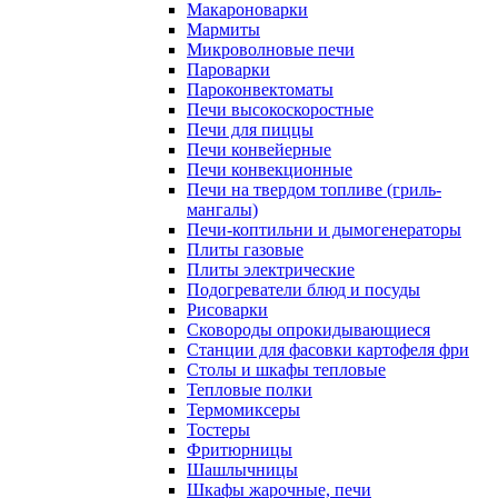
Макароноварки
Мармиты
Микроволновые печи
Пароварки
Пароконвектоматы
Печи высокоскоростные
Печи для пиццы
Печи конвейерные
Печи конвекционные
Печи на твердом топливе (гриль-
мангалы)
Печи-коптильни и дымогенераторы
Плиты газовые
Плиты электрические
Подогреватели блюд и посуды
Рисоварки
Сковороды опрокидывающиеся
Станции для фасовки картофеля фри
Столы и шкафы тепловые
Тепловые полки
Термомиксеры
Тостеры
Фритюрницы
Шашлычницы
Шкафы жарочные, печи