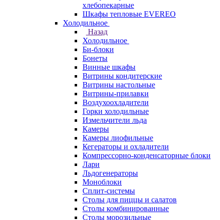
хлебопекарные
Шкафы тепловые EVEREO
Холодильное
Назад
Холодильное
Би-блоки
Бонеты
Винные шкафы
Витрины кондитерские
Витрины настольные
Витрины-прилавки
Воздухоохладители
Горки холодильные
Измельчители льда
Камеры
Камеры лиофильные
Кегераторы и охладители
Компрессорно-конденсаторные блоки
Лари
Льдогенераторы
Моноблоки
Сплит-системы
Столы для пиццы и салатов
Столы комбинированные
Столы морозильные