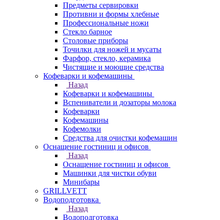
Предметы сервировки
Противни и формы хлебные
Профессиональные ножи
Стекло барное
Столовые приборы
Точилки для ножей и мусаты
Фарфор, стекло, керамика
Чистящие и моющие средства
Кофеварки и кофемашины
Назад
Кофеварки и кофемашины
Вспениватели и дозаторы молока
Кофеварки
Кофемашины
Кофемолки
Средства для очистки кофемашин
Оснащение гостиниц и офисов
Назад
Оснащение гостиниц и офисов
Машинки для чистки обуви
Минибары
GRILLVETT
Водоподготовка
Назад
Водоподготовка