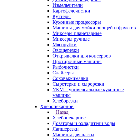
Измельчители
Картофелечистки
Куттеры
Кухонные процессоры
Машины для мойки овощей и фруктов
Миксеры планетарные
Миксеры ручные
Мясорубки
Овощерезки
Открывалки для консервов
Протирочные машины
Рыбочистки
Слайсеры
Соковыжималки
Сыротерки и сырорезки
УКМ – универсальные кухонные
машины
Хлеборезки
Хлебопекарное
Назад
Хлебопекарное
Дозаторы и охладители воды
Лапшерезки
Машины для пасты