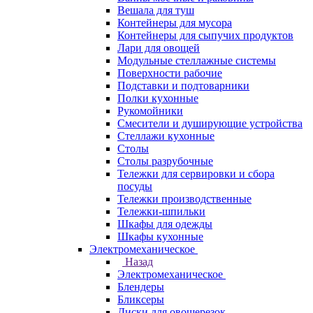
Вешала для туш
Контейнеры для мусора
Контейнеры для сыпучих продуктов
Лари для овощей
Модульные стеллажные системы
Поверхности рабочие
Подставки и подтоварники
Полки кухонные
Рукомойники
Смесители и душирующие устройства
Стеллажи кухонные
Столы
Столы разрубочные
Тележки для сервировки и сбора
посуды
Тележки производственные
Тележки-шпильки
Шкафы для одежды
Шкафы кухонные
Электромеханическое
Назад
Электромеханическое
Блендеры
Бликсеры
Диски для овощерезок