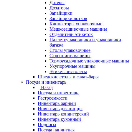
Датеры
Дозаторы
Запайщики
Запайщики лотков
Клипсаторы упаковочные
Мешкозашивочные машины
Отделители этикеток
Паллетоупаковщики и упаковщики
багажа
Столы упаковочные
Стреппинг-машины
Термоусадочные упаковочные машины
Укупорочные машины
Этикет-пистолеты
Шведские столы и салат-бары
Посуда и инвентарь
Назад
Посуда и инвентарь
Гастроемкости
Инвентарь барный
Инвентарь для пиццы
Инвентарь кондитерский
Инвентарь кухонный
Подносы
Посуда наплитная