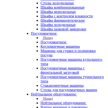
Столы холодильные
Шкафы комбинированные
Шкафы морозильные
Шкафы с контролем влажности
Шкафы фармацевтические
Шкафы холодильные
Шкафы шоковой заморозки
Посудомоечное
Назад
Посудомоечное
Котломоечные машины
Машины для сушки и полировки
посуды
Посудомоечные машины купольного
типа
Посудомоечные машины с
фронтальной загрузкой
Посудомоечные машины туннельного
типа
Стаканомоечные машины
Столы для посудомоечных машин
Нейтральное оборудование
Назад
Нейтральное оборудование
Ванны моечные и раковины