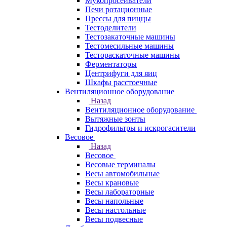
Мукопросеиватели
Печи ротационные
Прессы для пиццы
Тестоделители
Тестозакаточные машины
Тестомесильные машины
Тестораскаточные машины
Ферментаторы
Центрифуги для яиц
Шкафы расстоечные
Вентиляционное оборудование
Назад
Вентиляционное оборудование
Вытяжные зонты
Гидрофильтры и искрогасители
Весовое
Назад
Весовое
Весовые терминалы
Весы автомобильные
Весы крановые
Весы лабораторные
Весы напольные
Весы настольные
Весы подвесные