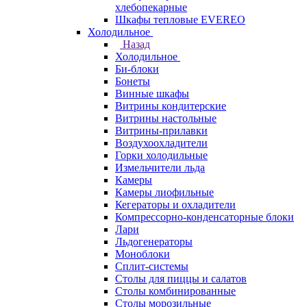
хлебопекарные
Шкафы тепловые EVEREO
Холодильное
Назад
Холодильное
Би-блоки
Бонеты
Винные шкафы
Витрины кондитерские
Витрины настольные
Витрины-прилавки
Воздухоохладители
Горки холодильные
Измельчители льда
Камеры
Камеры лиофильные
Кегераторы и охладители
Компрессорно-конденсаторные блоки
Лари
Льдогенераторы
Моноблоки
Сплит-системы
Столы для пиццы и салатов
Столы комбинированные
Столы морозильные