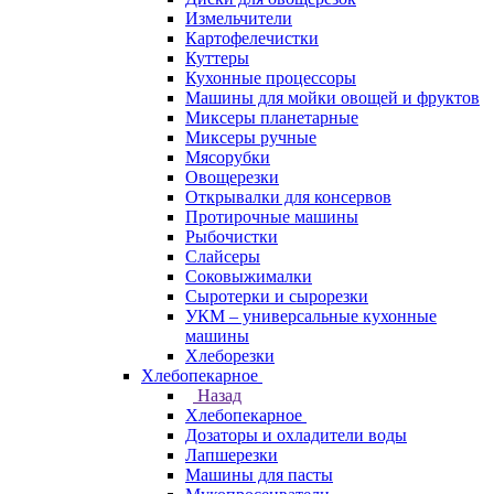
Измельчители
Картофелечистки
Куттеры
Кухонные процессоры
Машины для мойки овощей и фруктов
Миксеры планетарные
Миксеры ручные
Мясорубки
Овощерезки
Открывалки для консервов
Протирочные машины
Рыбочистки
Слайсеры
Соковыжималки
Сыротерки и сырорезки
УКМ – универсальные кухонные
машины
Хлеборезки
Хлебопекарное
Назад
Хлебопекарное
Дозаторы и охладители воды
Лапшерезки
Машины для пасты