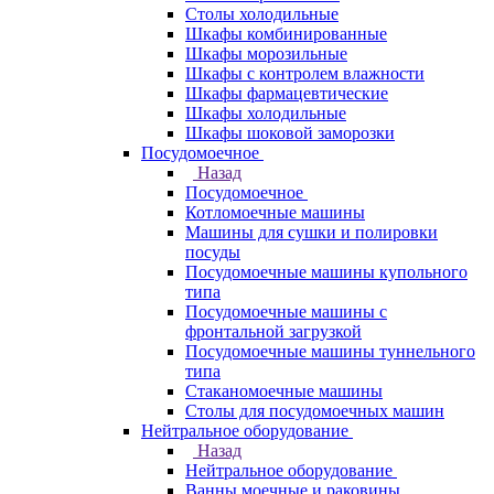
Столы холодильные
Шкафы комбинированные
Шкафы морозильные
Шкафы с контролем влажности
Шкафы фармацевтические
Шкафы холодильные
Шкафы шоковой заморозки
Посудомоечное
Назад
Посудомоечное
Котломоечные машины
Машины для сушки и полировки
посуды
Посудомоечные машины купольного
типа
Посудомоечные машины с
фронтальной загрузкой
Посудомоечные машины туннельного
типа
Стаканомоечные машины
Столы для посудомоечных машин
Нейтральное оборудование
Назад
Нейтральное оборудование
Ванны моечные и раковины