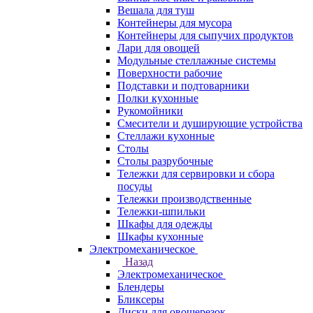
Вешала для туш
Контейнеры для мусора
Контейнеры для сыпучих продуктов
Лари для овощей
Модульные стеллажные системы
Поверхности рабочие
Подставки и подтоварники
Полки кухонные
Рукомойники
Смесители и душирующие устройства
Стеллажи кухонные
Столы
Столы разрубочные
Тележки для сервировки и сбора
посуды
Тележки производственные
Тележки-шпильки
Шкафы для одежды
Шкафы кухонные
Электромеханическое
Назад
Электромеханическое
Блендеры
Бликсеры
Диски для овощерезок