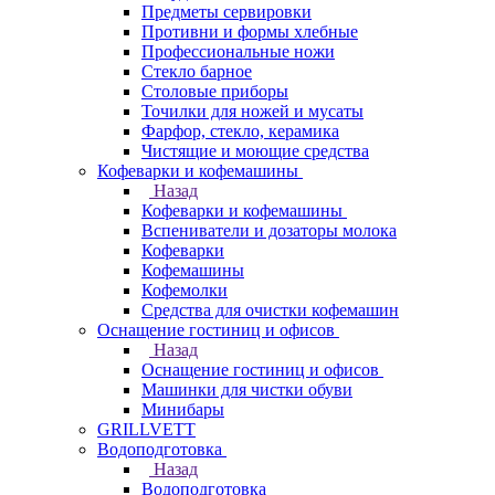
Предметы сервировки
Противни и формы хлебные
Профессиональные ножи
Стекло барное
Столовые приборы
Точилки для ножей и мусаты
Фарфор, стекло, керамика
Чистящие и моющие средства
Кофеварки и кофемашины
Назад
Кофеварки и кофемашины
Вспениватели и дозаторы молока
Кофеварки
Кофемашины
Кофемолки
Средства для очистки кофемашин
Оснащение гостиниц и офисов
Назад
Оснащение гостиниц и офисов
Машинки для чистки обуви
Минибары
GRILLVETT
Водоподготовка
Назад
Водоподготовка