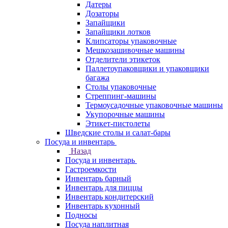
Датеры
Дозаторы
Запайщики
Запайщики лотков
Клипсаторы упаковочные
Мешкозашивочные машины
Отделители этикеток
Паллетоупаковщики и упаковщики
багажа
Столы упаковочные
Стреппинг-машины
Термоусадочные упаковочные машины
Укупорочные машины
Этикет-пистолеты
Шведские столы и салат-бары
Посуда и инвентарь
Назад
Посуда и инвентарь
Гастроемкости
Инвентарь барный
Инвентарь для пиццы
Инвентарь кондитерский
Инвентарь кухонный
Подносы
Посуда наплитная