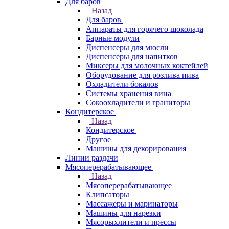
Для баров
Назад
Для баров
Аппараты для горячего шоколада
Барные модули
Диспенсеры для мюсли
Диспенсеры для напитков
Миксеры для молочных коктейлей
Оборудование для розлива пива
Охладители бокалов
Системы хранения вина
Сокоохладители и граниторы
Кондитерское
Назад
Кондитерское
Другое
Машины для декорирования
Линии раздачи
Мясоперерабатывающее
Назад
Мясоперерабатывающее
Клипсаторы
Массажеры и маринаторы
Машины для нарезки
Мясорыхлители и прессы