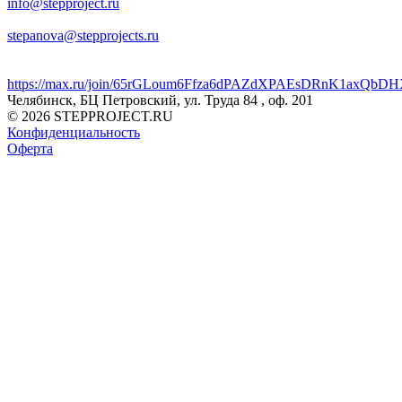
info@stepproject.ru
stepanova@stepprojects.ru
https://max.ru/join/65rGLoum6Ffza6dPAZdXPAEsDRnK1axQb
Челябинск, БЦ Петровский, ул. Труда 84 , оф. 201
© 2026 STEPPROJECT.RU
Конфиденциальность
Оферта