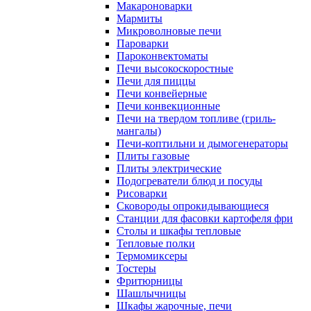
Макароноварки
Мармиты
Микроволновые печи
Пароварки
Пароконвектоматы
Печи высокоскоростные
Печи для пиццы
Печи конвейерные
Печи конвекционные
Печи на твердом топливе (гриль-
мангалы)
Печи-коптильни и дымогенераторы
Плиты газовые
Плиты электрические
Подогреватели блюд и посуды
Рисоварки
Сковороды опрокидывающиеся
Станции для фасовки картофеля фри
Столы и шкафы тепловые
Тепловые полки
Термомиксеры
Тостеры
Фритюрницы
Шашлычницы
Шкафы жарочные, печи