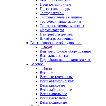
Мукопросеиватели
Печи ротационные
Прессы для пиццы
Тестоделители
Тестозакаточные машины
Тестомесильные машины
Тестораскаточные машины
Ферментаторы
Центрифуги для яиц
Шкафы расстоечные
Вентиляционное оборудование
Назад
Вентиляционное оборудование
Вытяжные зонты
Гидрофильтры и искрогасители
Весовое
Назад
Весовое
Весовые терминалы
Весы автомобильные
Весы крановые
Весы лабораторные
Весы напольные
Весы настольные
Весы подвесные