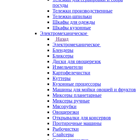
посуды
Тележки производственные
Тележки-шпильки
Шкафы для одежды
Шкафы кухонные
Электромеханическое
Назад
Электромеханическое
Блендеры
Бликсеры
Диски для овощерезок
Измельчители
Картофелечистки
Куттеры
Кухонные процессоры
Машины для мойки овощей и фруктов
Миксеры планетарные
Миксеры ручные
Мясорубки
Овощерезки
Открывалки для консервов
Протирочные машины
Рыбочистки
Слайсеры