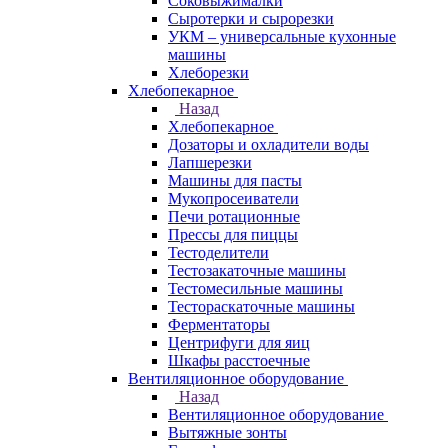
Соковыжималки
Сыротерки и сырорезки
УКМ – универсальные кухонные
машины
Хлеборезки
Хлебопекарное
Назад
Хлебопекарное
Дозаторы и охладители воды
Лапшерезки
Машины для пасты
Мукопросеиватели
Печи ротационные
Прессы для пиццы
Тестоделители
Тестозакаточные машины
Тестомесильные машины
Тестораскаточные машины
Ферментаторы
Центрифуги для яиц
Шкафы расстоечные
Вентиляционное оборудование
Назад
Вентиляционное оборудование
Вытяжные зонты