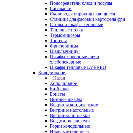
Подогреватели блюд и посуды
Рисоварки
Сковороды опрокидывающиеся
Станции для фасовки картофеля фри
Столы и шкафы тепловые
Тепловые полки
Термомиксеры
Тостеры
Фритюрницы
Шашлычницы
Шкафы жарочные, печи
хлебопекарные
Шкафы тепловые EVEREO
Холодильное
Назад
Холодильное
Би-блоки
Бонеты
Винные шкафы
Витрины кондитерские
Витрины настольные
Витрины-прилавки
Воздухоохладители
Горки холодильные
Измельчители льда