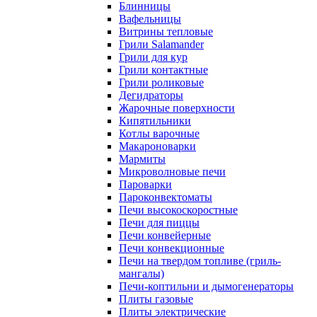
Блинницы
Вафельницы
Витрины тепловые
Грили Salamander
Грили для кур
Грили контактные
Грили роликовые
Дегидраторы
Жарочные поверхности
Кипятильники
Котлы варочные
Макароноварки
Мармиты
Микроволновые печи
Пароварки
Пароконвектоматы
Печи высокоскоростные
Печи для пиццы
Печи конвейерные
Печи конвекционные
Печи на твердом топливе (гриль-
мангалы)
Печи-коптильни и дымогенераторы
Плиты газовые
Плиты электрические