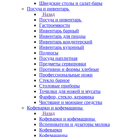
Шведские столы и салат-бары
Посуда и инвентарь
Назад
Посуда и инвентарь
Гастроемкости
Инвентарь барный
Инвентарь для пиццы
Инвентарь кондитерский
Инвентарь кухонный
Подносы
Посуда наплитная
Предметы сервировки
Противни и формы хлебные
Профессиональные ножи
Стекло барное
Столовые приборы
Точилки для ножей и мусаты
Фарфор, стекло, керамика
Чистящие и моющие средства
Кофеварки и кофемашины
Назад
Кофеварки и кофемашины
Вспениватели и дозаторы молока
Кофеварки
Кофемашины