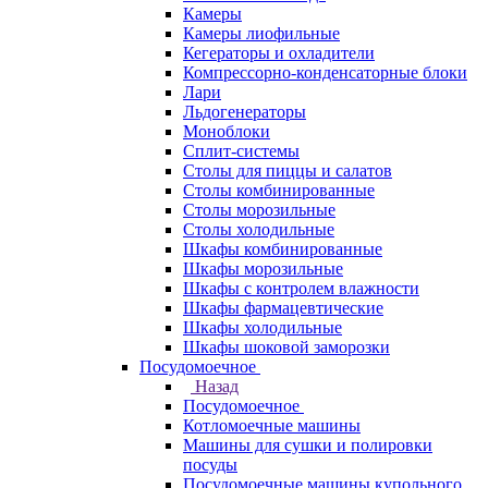
Камеры
Камеры лиофильные
Кегераторы и охладители
Компрессорно-конденсаторные блоки
Лари
Льдогенераторы
Моноблоки
Сплит-системы
Столы для пиццы и салатов
Столы комбинированные
Столы морозильные
Столы холодильные
Шкафы комбинированные
Шкафы морозильные
Шкафы с контролем влажности
Шкафы фармацевтические
Шкафы холодильные
Шкафы шоковой заморозки
Посудомоечное
Назад
Посудомоечное
Котломоечные машины
Машины для сушки и полировки
посуды
Посудомоечные машины купольного