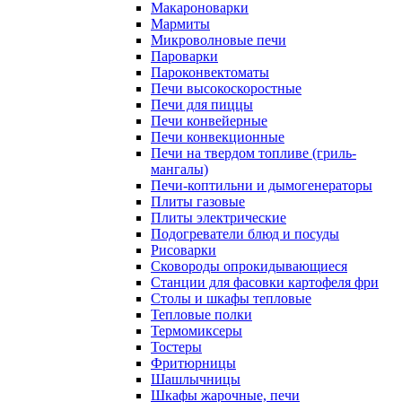
Макароноварки
Мармиты
Микроволновые печи
Пароварки
Пароконвектоматы
Печи высокоскоростные
Печи для пиццы
Печи конвейерные
Печи конвекционные
Печи на твердом топливе (гриль-
мангалы)
Печи-коптильни и дымогенераторы
Плиты газовые
Плиты электрические
Подогреватели блюд и посуды
Рисоварки
Сковороды опрокидывающиеся
Станции для фасовки картофеля фри
Столы и шкафы тепловые
Тепловые полки
Термомиксеры
Тостеры
Фритюрницы
Шашлычницы
Шкафы жарочные, печи