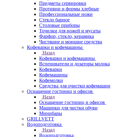
Предметы сервировки
Противни и формы хлебные
Профессиональные ножи
Стекло барное
Столовые приборы
Точилки для ножей и мусаты
Фарфор, стекло, керамика
Чистящие и моющие средства
Кофеварки и кофемашины
Назад
Кофеварки и кофемашины
Вспениватели и дозаторы молока
Кофеварки
Кофемашины
Кофемолки
Средства для очистки кофемашин
Оснащение гостиниц и офисов
Назад
Оснащение гостиниц и офисов
Машинки для чистки обуви
Минибары
GRILLVETT
Водоподготовка
Назад
Водоподготовка