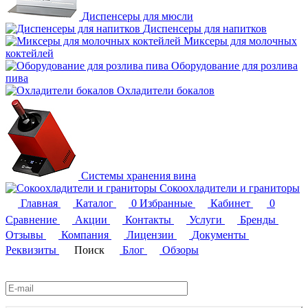
Диспенсеры для мюсли
Диспенсеры для напитков
Миксеры для молочных
коктейлей
Оборудование для розлива
пива
Охладители бокалов
Системы хранения вина
Сокоохладители и граниторы
Главная
Каталог
0
Избранные
Кабинет
0
Сравнение
Акции
Контакты
Услуги
Бренды
Отзывы
Компания
Лицензии
Документы
Реквизиты
Поиск
Блог
Обзоры
Подписаться
на новости и акции