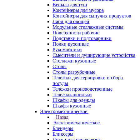
Вешала для туш
Контейнеры для мусора
Контейнеры для сыпучих продуктов
Лари для овощей
Модульные стеллажные системы
Поверхности рабочие
Подставки и подтоварники
Полки кухонные
Рукомойники
Смесители и душирующие устройства
Стеллажи кухонные
Столы
Столы разрубочные
Тележки для сервировки и сбора
посуды
Тележки производственные
Тележки-шпильки
Шкафы для одежды
Шкафы кухонные
Электромеханическое
Назад
Электромеханическое
Блендеры
Бликсеры
Диски для овощерезок