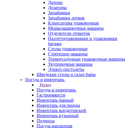
Датеры
Дозаторы
Запайщики
Запайщики лотков
Клипсаторы упаковочные
Мешкозашивочные машины
Отделители этикеток
Паллетоупаковщики и упаковщики
багажа
Столы упаковочные
Стреппинг-машины
Термоусадочные упаковочные машины
Укупорочные машины
Этикет-пистолеты
Шведские столы и салат-бары
Посуда и инвентарь
Назад
Посуда и инвентарь
Гастроемкости
Инвентарь барный
Инвентарь для пиццы
Инвентарь кондитерский
Инвентарь кухонный
Подносы
Посуда наплитная