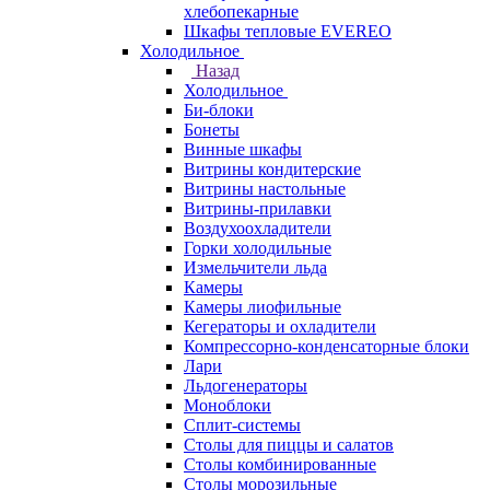
хлебопекарные
Шкафы тепловые EVEREO
Холодильное
Назад
Холодильное
Би-блоки
Бонеты
Винные шкафы
Витрины кондитерские
Витрины настольные
Витрины-прилавки
Воздухоохладители
Горки холодильные
Измельчители льда
Камеры
Камеры лиофильные
Кегераторы и охладители
Компрессорно-конденсаторные блоки
Лари
Льдогенераторы
Моноблоки
Сплит-системы
Столы для пиццы и салатов
Столы комбинированные
Столы морозильные