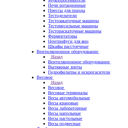
Мукопросеиватели
Печи ротационные
Прессы для пиццы
Тестоделители
Тестозакаточные машины
Тестомесильные машины
Тестораскаточные машины
Ферментаторы
Центрифуги для яиц
Шкафы расстоечные
Вентиляционное оборудование
Назад
Вентиляционное оборудование
Вытяжные зонты
Гидрофильтры и искрогасители
Весовое
Назад
Весовое
Весовые терминалы
Весы автомобильные
Весы крановые
Весы лабораторные
Весы напольные
Весы настольные
Весы подвесные