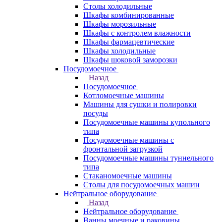
Столы холодильные
Шкафы комбинированные
Шкафы морозильные
Шкафы с контролем влажности
Шкафы фармацевтические
Шкафы холодильные
Шкафы шоковой заморозки
Посудомоечное
Назад
Посудомоечное
Котломоечные машины
Машины для сушки и полировки
посуды
Посудомоечные машины купольного
типа
Посудомоечные машины с
фронтальной загрузкой
Посудомоечные машины туннельного
типа
Стаканомоечные машины
Столы для посудомоечных машин
Нейтральное оборудование
Назад
Нейтральное оборудование
Ванны моечные и раковины