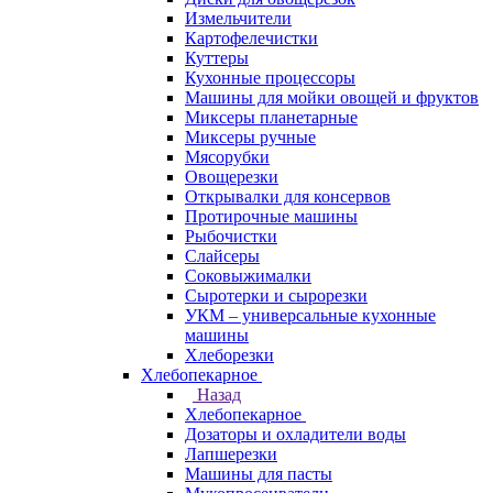
Измельчители
Картофелечистки
Куттеры
Кухонные процессоры
Машины для мойки овощей и фруктов
Миксеры планетарные
Миксеры ручные
Мясорубки
Овощерезки
Открывалки для консервов
Протирочные машины
Рыбочистки
Слайсеры
Соковыжималки
Сыротерки и сырорезки
УКМ – универсальные кухонные
машины
Хлеборезки
Хлебопекарное
Назад
Хлебопекарное
Дозаторы и охладители воды
Лапшерезки
Машины для пасты