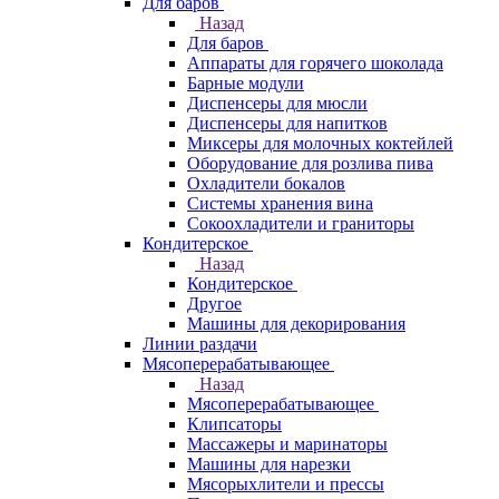
Для баров
Назад
Для баров
Аппараты для горячего шоколада
Барные модули
Диспенсеры для мюсли
Диспенсеры для напитков
Миксеры для молочных коктейлей
Оборудование для розлива пива
Охладители бокалов
Системы хранения вина
Сокоохладители и граниторы
Кондитерское
Назад
Кондитерское
Другое
Машины для декорирования
Линии раздачи
Мясоперерабатывающее
Назад
Мясоперерабатывающее
Клипсаторы
Массажеры и маринаторы
Машины для нарезки
Мясорыхлители и прессы