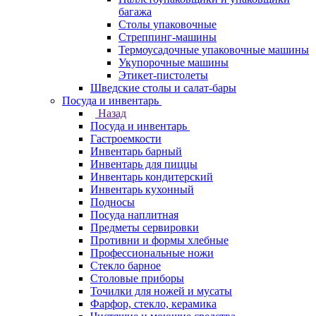
багажа
Столы упаковочные
Стреппинг-машины
Термоусадочные упаковочные машины
Укупорочные машины
Этикет-пистолеты
Шведские столы и салат-бары
Посуда и инвентарь
Назад
Посуда и инвентарь
Гастроемкости
Инвентарь барный
Инвентарь для пиццы
Инвентарь кондитерский
Инвентарь кухонный
Подносы
Посуда наплитная
Предметы сервировки
Противни и формы хлебные
Профессиональные ножи
Стекло барное
Столовые приборы
Точилки для ножей и мусаты
Фарфор, стекло, керамика