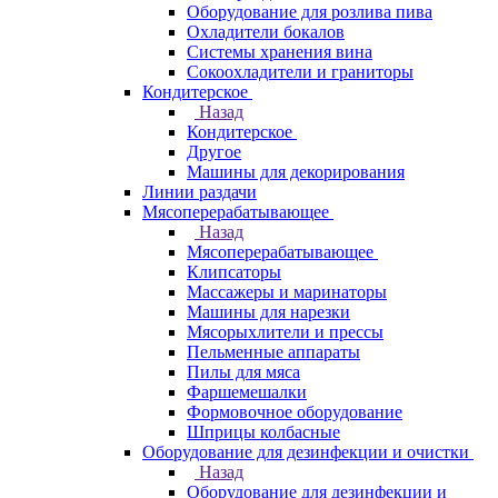
Оборудование для розлива пива
Охладители бокалов
Системы хранения вина
Сокоохладители и граниторы
Кондитерское
Назад
Кондитерское
Другое
Машины для декорирования
Линии раздачи
Мясоперерабатывающее
Назад
Мясоперерабатывающее
Клипсаторы
Массажеры и маринаторы
Машины для нарезки
Мясорыхлители и прессы
Пельменные аппараты
Пилы для мяса
Фаршемешалки
Формовочное оборудование
Шприцы колбасные
Оборудование для дезинфекции и очистки
Назад
Оборудование для дезинфекции и