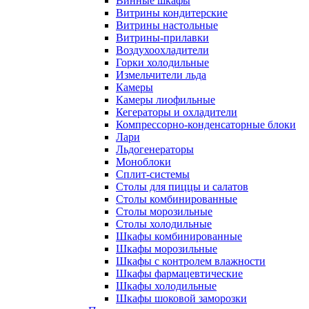
Винные шкафы
Витрины кондитерские
Витрины настольные
Витрины-прилавки
Воздухоохладители
Горки холодильные
Измельчители льда
Камеры
Камеры лиофильные
Кегераторы и охладители
Компрессорно-конденсаторные блоки
Лари
Льдогенераторы
Моноблоки
Сплит-системы
Столы для пиццы и салатов
Столы комбинированные
Столы морозильные
Столы холодильные
Шкафы комбинированные
Шкафы морозильные
Шкафы с контролем влажности
Шкафы фармацевтические
Шкафы холодильные
Шкафы шоковой заморозки