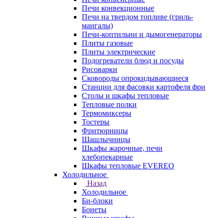
Печи конвекционные
Печи на твердом топливе (гриль-
мангалы)
Печи-коптильни и дымогенераторы
Плиты газовые
Плиты электрические
Подогреватели блюд и посуды
Рисоварки
Сковороды опрокидывающиеся
Станции для фасовки картофеля фри
Столы и шкафы тепловые
Тепловые полки
Термомиксеры
Тостеры
Фритюрницы
Шашлычницы
Шкафы жарочные, печи
хлебопекарные
Шкафы тепловые EVEREO
Холодильное
Назад
Холодильное
Би-блоки
Бонеты