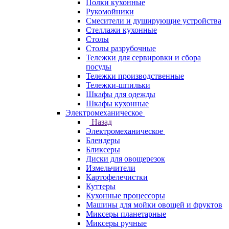
Полки кухонные
Рукомойники
Смесители и душирующие устройства
Стеллажи кухонные
Столы
Столы разрубочные
Тележки для сервировки и сбора
посуды
Тележки производственные
Тележки-шпильки
Шкафы для одежды
Шкафы кухонные
Электромеханическое
Назад
Электромеханическое
Блендеры
Бликсеры
Диски для овощерезок
Измельчители
Картофелечистки
Куттеры
Кухонные процессоры
Машины для мойки овощей и фруктов
Миксеры планетарные
Миксеры ручные