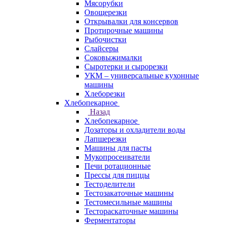
Мясорубки
Овощерезки
Открывалки для консервов
Протирочные машины
Рыбочистки
Слайсеры
Соковыжималки
Сыротерки и сырорезки
УКМ – универсальные кухонные
машины
Хлеборезки
Хлебопекарное
Назад
Хлебопекарное
Дозаторы и охладители воды
Лапшерезки
Машины для пасты
Мукопросеиватели
Печи ротационные
Прессы для пиццы
Тестоделители
Тестозакаточные машины
Тестомесильные машины
Тестораскаточные машины
Ферментаторы