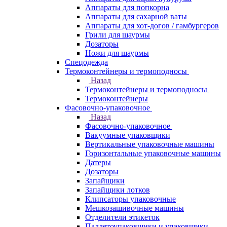
Аппараты для попкорна
Аппараты для сахарной ваты
Аппараты для хот-догов / гамбургеров
Грили для шаурмы
Дозаторы
Ножи для шаурмы
Спецодежда
Термоконтейнеры и термоподносы
Назад
Термоконтейнеры и термоподносы
Термоконтейнеры
Фасовочно-упаковочное
Назад
Фасовочно-упаковочное
Вакуумные упаковщики
Вертикальные упаковочные машины
Горизонтальные упаковочные машины
Датеры
Дозаторы
Запайщики
Запайщики лотков
Клипсаторы упаковочные
Мешкозашивочные машины
Отделители этикеток
Паллетоупаковщики и упаковщики