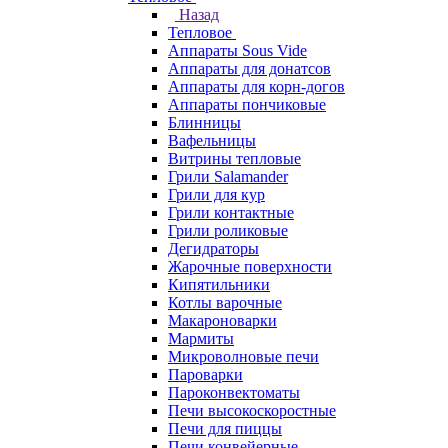
Назад
Тепловое
Аппараты Sous Vide
Аппараты для донатсов
Аппараты для корн-догов
Аппараты пончиковые
Блинницы
Вафельницы
Витрины тепловые
Грили Salamander
Грили для кур
Грили контактные
Грили роликовые
Дегидраторы
Жарочные поверхности
Кипятильники
Котлы варочные
Макароноварки
Мармиты
Микроволновые печи
Пароварки
Пароконвектоматы
Печи высокоскоростные
Печи для пиццы
Печи конвейерные