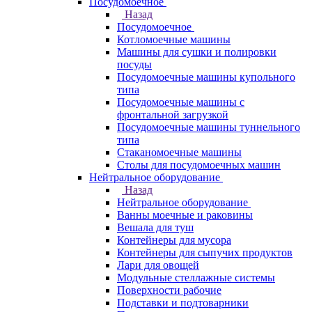
Посудомоечное
Назад
Посудомоечное
Котломоечные машины
Машины для сушки и полировки
посуды
Посудомоечные машины купольного
типа
Посудомоечные машины с
фронтальной загрузкой
Посудомоечные машины туннельного
типа
Стаканомоечные машины
Столы для посудомоечных машин
Нейтральное оборудование
Назад
Нейтральное оборудование
Ванны моечные и раковины
Вешала для туш
Контейнеры для мусора
Контейнеры для сыпучих продуктов
Лари для овощей
Модульные стеллажные системы
Поверхности рабочие
Подставки и подтоварники