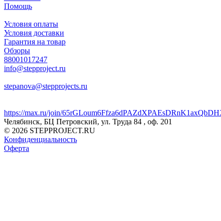
Помощь
Условия оплаты
Условия доставки
Гарантия на товар
Обзоры
88001017247
info@stepproject.ru
stepanova@stepprojects.ru
https://max.ru/join/65rGLoum6Ffza6dPAZdXPAEsDRnK1axQb
Челябинск, БЦ Петровский, ул. Труда 84 , оф. 201
© 2026 STEPPROJECT.RU
Конфиденциальность
Оферта