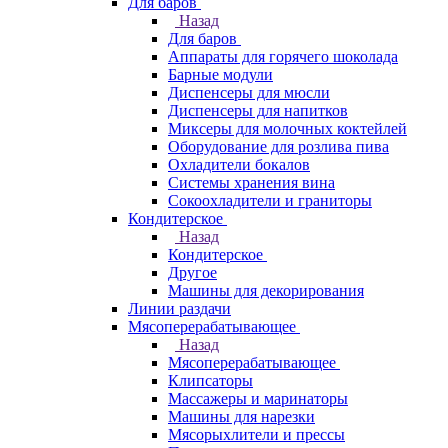
Для баров
Назад
Для баров
Аппараты для горячего шоколада
Барные модули
Диспенсеры для мюсли
Диспенсеры для напитков
Миксеры для молочных коктейлей
Оборудование для розлива пива
Охладители бокалов
Системы хранения вина
Сокоохладители и граниторы
Кондитерское
Назад
Кондитерское
Другое
Машины для декорирования
Линии раздачи
Мясоперерабатывающее
Назад
Мясоперерабатывающее
Клипсаторы
Массажеры и маринаторы
Машины для нарезки
Мясорыхлители и прессы