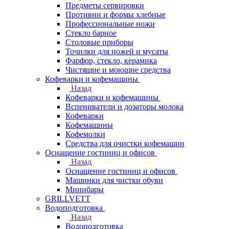
Предметы сервировки
Противни и формы хлебные
Профессиональные ножи
Стекло барное
Столовые приборы
Точилки для ножей и мусаты
Фарфор, стекло, керамика
Чистящие и моющие средства
Кофеварки и кофемашины
Назад
Кофеварки и кофемашины
Вспениватели и дозаторы молока
Кофеварки
Кофемашины
Кофемолки
Средства для очистки кофемашин
Оснащение гостиниц и офисов
Назад
Оснащение гостиниц и офисов
Машинки для чистки обуви
Минибары
GRILLVETT
Водоподготовка
Назад
Водоподготовка