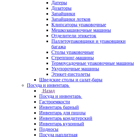
Датеры
Дозаторы
Запайщики
Запайщики лотков
Клипсаторы упаковочные
Мешкозашивочные машины
Отделители этикеток
Паллетоупаковщики и упаковщики
багажа
Столы упаковочные
Стреппинг-машины
Термоусадочные упаковочные машины
Укупорочные машины
Этикет-пистолеты
Шведские столы и салат-бары
Посуда и инвентарь
Назад
Посуда и инвентарь
Гастроемкости
Инвентарь барный
Инвентарь для пиццы
Инвентарь кондитерский
Инвентарь кухонный
Подносы
Посуда наплитная