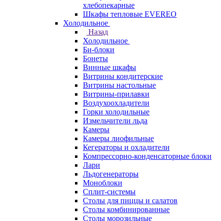
хлебопекарные
Шкафы тепловые EVEREO
Холодильное
Назад
Холодильное
Би-блоки
Бонеты
Винные шкафы
Витрины кондитерские
Витрины настольные
Витрины-прилавки
Воздухоохладители
Горки холодильные
Измельчители льда
Камеры
Камеры лиофильные
Кегераторы и охладители
Компрессорно-конденсаторные блоки
Лари
Льдогенераторы
Моноблоки
Сплит-системы
Столы для пиццы и салатов
Столы комбинированные
Столы морозильные