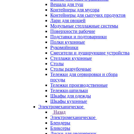
Вешала для туш
Контейнеры для мусора
Контейнеры для сыпучих продуктов
Лари для овощей
Модульные стеллажные системы
Поверхности рабочие
Подставки и подтоварники
Полки кухонные
Рукомойники
Смесители и душирующие устройства
Стеллажи кухонные
Столы
Столы разрубочные
Тележки для сервировки и сбора
посуды
Тележки производственные
Тележки-шпильки
Шкафы для одежды
Шкафы кухонные
Электромеханическое
Назад
Электромеханическое
Блендеры
Бликсеры
Диски для овощерезок