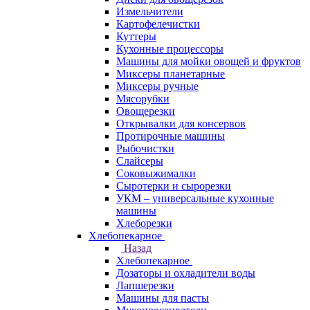
Измельчители
Картофелечистки
Куттеры
Кухонные процессоры
Машины для мойки овощей и фруктов
Миксеры планетарные
Миксеры ручные
Мясорубки
Овощерезки
Открывалки для консервов
Протирочные машины
Рыбочистки
Слайсеры
Соковыжималки
Сыротерки и сырорезки
УКМ – универсальные кухонные
машины
Хлеборезки
Хлебопекарное
Назад
Хлебопекарное
Дозаторы и охладители воды
Лапшерезки
Машины для пасты