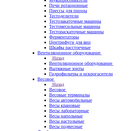
Мукопросеиватели
Печи ротационные
Прессы для пиццы
Тестоделители
Тестозакаточные машины
Тестомесильные машины
Тестораскаточные машины
Ферментаторы
Центрифуги для яиц
Шкафы расстоечные
Вентиляционное оборудование
Назад
Вентиляционное оборудование
Вытяжные зонты
Гидрофильтры и искрогасители
Весовое
Назад
Весовое
Весовые терминалы
Весы автомобильные
Весы крановые
Весы лабораторные
Весы напольные
Весы настольные
Весы подвесные