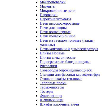
Макароноварки
Мармиты
Микроволновые печи
Пароварки
Пароконвектоматы
Печи высокоскоростные
Печи для пиццы
Печи конвейерные
Печи конвекционные
Печи на твердом топливе (гриль-
мангалы)
Печи-коптильни и дымогенераторы
Плиты газовые
Плиты электрические
Подогреватели блюд и посуды
Рисоварки
Сковороды опрокидывающиеся
Станции для фасовки картофеля фри
Столы и шкафы тепловые
Тепловые полки
Термомиксеры
Тостеры
Фритюрницы
Шашлычницы
Шкафы жарочные, печи