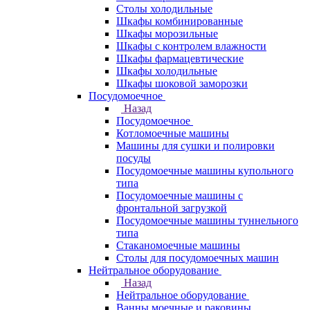
Столы холодильные
Шкафы комбинированные
Шкафы морозильные
Шкафы с контролем влажности
Шкафы фармацевтические
Шкафы холодильные
Шкафы шоковой заморозки
Посудомоечное
Назад
Посудомоечное
Котломоечные машины
Машины для сушки и полировки
посуды
Посудомоечные машины купольного
типа
Посудомоечные машины с
фронтальной загрузкой
Посудомоечные машины туннельного
типа
Стаканомоечные машины
Столы для посудомоечных машин
Нейтральное оборудование
Назад
Нейтральное оборудование
Ванны моечные и раковины