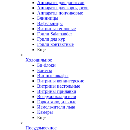
Аппараты для донатсов
Аппараты для корн-догов
Аппараты пончиковые
Блинницы
Вафельницы
Витрины тепловые
Грили Salamander
Грили для кур
Грили контактные
Еще
Холодильное
Би-блоки
Бонеты
Винные шкафы
Витрины кондитерские
Витрины настольные
Витрины-прилавки
Воздухоохладители
Горки холодильные
Измельчители льда
Камеры
Еще
Посудомоечное