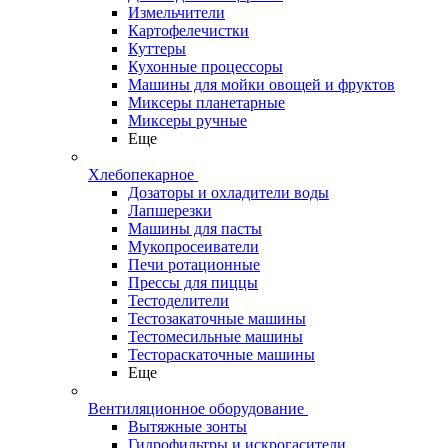
Измельчители
Картофелечистки
Куттеры
Кухонные процессоры
Машины для мойки овощей и фруктов
Миксеры планетарные
Миксеры ручные
Еще
Хлебопекарное
Дозаторы и охладители воды
Лапшерезки
Машины для пасты
Мукопросеиватели
Печи ротационные
Прессы для пиццы
Тестоделители
Тестозакаточные машины
Тестомесильные машины
Тестораскаточные машины
Еще
Вентиляционное оборудование
Вытяжные зонты
Гидрофильтры и искрогасители