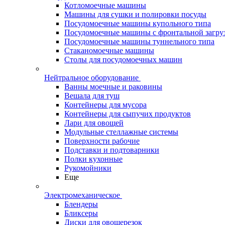
Котломоечные машины
Машины для сушки и полировки посуды
Посудомоечные машины купольного типа
Посудомоечные машины с фронтальной загру
Посудомоечные машины туннельного типа
Стаканомоечные машины
Столы для посудомоечных машин
Нейтральное оборудование
Ванны моечные и раковины
Вешала для туш
Контейнеры для мусора
Контейнеры для сыпучих продуктов
Лари для овощей
Модульные стеллажные системы
Поверхности рабочие
Подставки и подтоварники
Полки кухонные
Рукомойники
Еще
Электромеханическое
Блендеры
Бликсеры
Диски для овощерезок