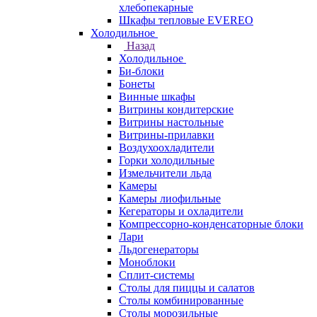
хлебопекарные
Шкафы тепловые EVEREO
Холодильное
Назад
Холодильное
Би-блоки
Бонеты
Винные шкафы
Витрины кондитерские
Витрины настольные
Витрины-прилавки
Воздухоохладители
Горки холодильные
Измельчители льда
Камеры
Камеры лиофильные
Кегераторы и охладители
Компрессорно-конденсаторные блоки
Лари
Льдогенераторы
Моноблоки
Сплит-системы
Столы для пиццы и салатов
Столы комбинированные
Столы морозильные