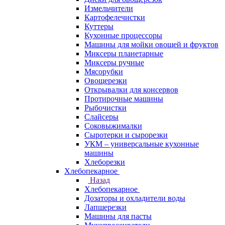
Измельчители
Картофелечистки
Куттеры
Кухонные процессоры
Машины для мойки овощей и фруктов
Миксеры планетарные
Миксеры ручные
Мясорубки
Овощерезки
Открывалки для консервов
Протирочные машины
Рыбочистки
Слайсеры
Соковыжималки
Сыротерки и сырорезки
УКМ – универсальные кухонные
машины
Хлеборезки
Хлебопекарное
Назад
Хлебопекарное
Дозаторы и охладители воды
Лапшерезки
Машины для пасты