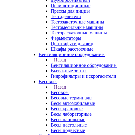
Мукопросеиватели
Печи ротационные
Прессы для пиццы
Тестоделители
Тестозакаточные машины
Тестомесильные машины
Тестораскаточные машины
Ферментаторы
Центрифуги для яиц
Шкафы расстоечные
Вентиляционное оборудование
Назад
Вентиляционное оборудование
Вытяжные зонты
Гидрофильтры и искрогасители
Весовое
Назад
Весовое
Весовые терминалы
Весы автомобильные
Весы крановые
Весы лабораторные
Весы напольные
Весы настольные
Весы подвесные