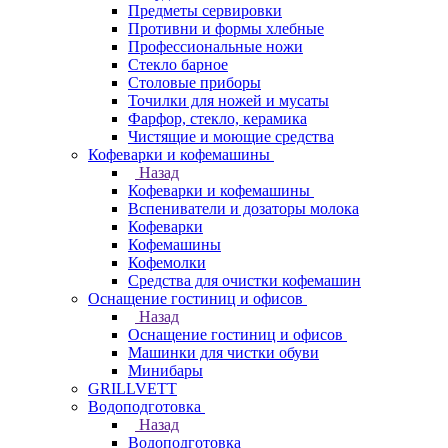
Предметы сервировки
Противни и формы хлебные
Профессиональные ножи
Стекло барное
Столовые приборы
Точилки для ножей и мусаты
Фарфор, стекло, керамика
Чистящие и моющие средства
Кофеварки и кофемашины
Назад
Кофеварки и кофемашины
Вспениватели и дозаторы молока
Кофеварки
Кофемашины
Кофемолки
Средства для очистки кофемашин
Оснащение гостиниц и офисов
Назад
Оснащение гостиниц и офисов
Машинки для чистки обуви
Минибары
GRILLVETT
Водоподготовка
Назад
Водоподготовка