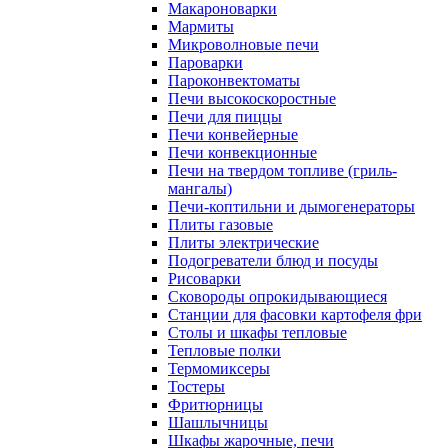
Макароноварки
Мармиты
Микроволновые печи
Пароварки
Пароконвектоматы
Печи высокоскоростные
Печи для пиццы
Печи конвейерные
Печи конвекционные
Печи на твердом топливе (гриль-
мангалы)
Печи-коптильни и дымогенераторы
Плиты газовые
Плиты электрические
Подогреватели блюд и посуды
Рисоварки
Сковороды опрокидывающиеся
Станции для фасовки картофеля фри
Столы и шкафы тепловые
Тепловые полки
Термомиксеры
Тостеры
Фритюрницы
Шашлычницы
Шкафы жарочные, печи