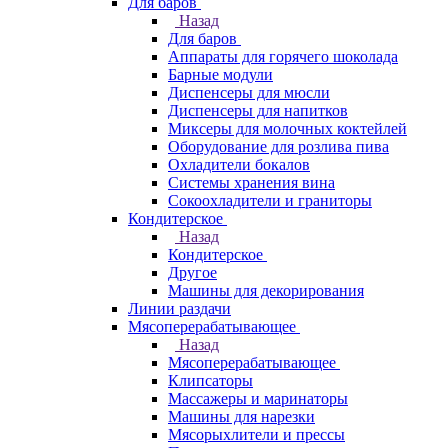
Для баров
Назад
Для баров
Аппараты для горячего шоколада
Барные модули
Диспенсеры для мюсли
Диспенсеры для напитков
Миксеры для молочных коктейлей
Оборудование для розлива пива
Охладители бокалов
Системы хранения вина
Сокоохладители и граниторы
Кондитерское
Назад
Кондитерское
Другое
Машины для декорирования
Линии раздачи
Мясоперерабатывающее
Назад
Мясоперерабатывающее
Клипсаторы
Массажеры и маринаторы
Машины для нарезки
Мясорыхлители и прессы