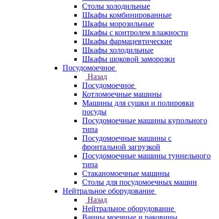
Столы холодильные
Шкафы комбинированные
Шкафы морозильные
Шкафы с контролем влажности
Шкафы фармацевтические
Шкафы холодильные
Шкафы шоковой заморозки
Посудомоечное
Назад
Посудомоечное
Котломоечные машины
Машины для сушки и полировки
посуды
Посудомоечные машины купольного
типа
Посудомоечные машины с
фронтальной загрузкой
Посудомоечные машины туннельного
типа
Стаканомоечные машины
Столы для посудомоечных машин
Нейтральное оборудование
Назад
Нейтральное оборудование
Ванны моечные и раковины