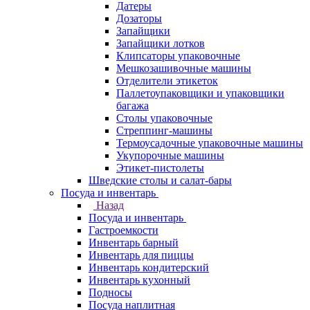
Датеры
Дозаторы
Запайщики
Запайщики лотков
Клипсаторы упаковочные
Мешкозашивочные машины
Отделители этикеток
Паллетоупаковщики и упаковщики
багажа
Столы упаковочные
Стреппинг-машины
Термоусадочные упаковочные машины
Укупорочные машины
Этикет-пистолеты
Шведские столы и салат-бары
Посуда и инвентарь
Назад
Посуда и инвентарь
Гастроемкости
Инвентарь барный
Инвентарь для пиццы
Инвентарь кондитерский
Инвентарь кухонный
Подносы
Посуда наплитная