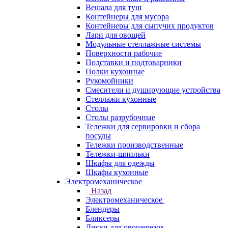
Вешала для туш
Контейнеры для мусора
Контейнеры для сыпучих продуктов
Лари для овощей
Модульные стеллажные системы
Поверхности рабочие
Подставки и подтоварники
Полки кухонные
Рукомойники
Смесители и душирующие устройства
Стеллажи кухонные
Столы
Столы разрубочные
Тележки для сервировки и сбора
посуды
Тележки производственные
Тележки-шпильки
Шкафы для одежды
Шкафы кухонные
Электромеханическое
Назад
Электромеханическое
Блендеры
Бликсеры
Диски для овощерезок