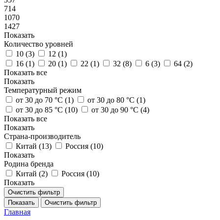
714
1070
1427
Показать
Количество уровней
10 (
3
)
12 (
1
)
16 (
1
)
20 (
1
)
22 (
1
)
32 (
8
)
6 (
3
)
64 (
2
)
Показать все
Показать
Температурный режим
от 30 до 70 °С (
1
)
от 30 до 80 °С (
1
)
от 30 до 85 °С (
10
)
от 30 до 90 °С (
4
)
Показать все
Показать
Страна-производитель
Китай (
13
)
Россия (
10
)
Показать
Родина бренда
Китай (
2
)
Россия (
10
)
Показать
Очистить фильтр
Показать
Очистить фильтр
Главная