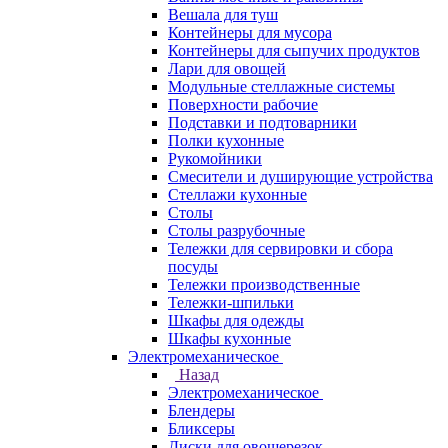
Вешала для туш
Контейнеры для мусора
Контейнеры для сыпучих продуктов
Лари для овощей
Модульные стеллажные системы
Поверхности рабочие
Подставки и подтоварники
Полки кухонные
Рукомойники
Смесители и душирующие устройства
Стеллажи кухонные
Столы
Столы разрубочные
Тележки для сервировки и сбора
посуды
Тележки производственные
Тележки-шпильки
Шкафы для одежды
Шкафы кухонные
Электромеханическое
Назад
Электромеханическое
Блендеры
Бликсеры
Диски для овощерезок