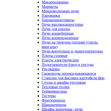
Макароноварки
Мармиты
Микроволновые печи
Пароварки
Пароконвектоматы
Печи высокоскоростные
Печи для пиццы
Печи конвейерные
Печи конвекционные
Печи на твердом топливе (гриль-
мангалы)
Печи-коптильни и дымогенераторы
Плиты газовые
Плиты электрические
Подогреватели блюд и посуды
Рисоварки
Сковороды опрокидывающиеся
Станции для фасовки картофеля фри
Столы и шкафы тепловые
Тепловые полки
Термомиксеры
Тостеры
Фритюрницы
Шашлычницы
Шкафы жарочные, печи