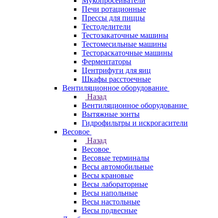
Мукопросеиватели
Печи ротационные
Прессы для пиццы
Тестоделители
Тестозакаточные машины
Тестомесильные машины
Тестораскаточные машины
Ферментаторы
Центрифуги для яиц
Шкафы расстоечные
Вентиляционное оборудование
Назад
Вентиляционное оборудование
Вытяжные зонты
Гидрофильтры и искрогасители
Весовое
Назад
Весовое
Весовые терминалы
Весы автомобильные
Весы крановые
Весы лабораторные
Весы напольные
Весы настольные
Весы подвесные