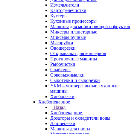
Измельчители
Картофелечистки
Куттеры
Кухонные процессоры
Машины для мойки овощей и фруктов
Миксеры планетарные
Миксеры ручные
Мясорубки
Овощерезки
Открывалки для консервов
Протирочные машины
Рыбочистки
Слайсеры
Соковыжималки
Сыротерки и сырорезки
УКМ – универсальные кухонные
машины
Хлеборезки
Хлебопекарное
Назад
Хлебопекарное
Дозаторы и охладители воды
Лапшерезки
Машины для пасты