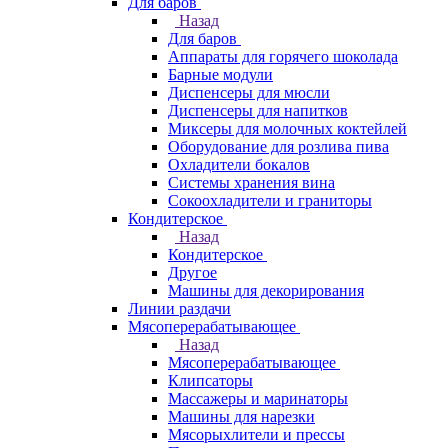
Для баров
Назад
Для баров
Аппараты для горячего шоколада
Барные модули
Диспенсеры для мюсли
Диспенсеры для напитков
Миксеры для молочных коктейлей
Оборудование для розлива пива
Охладители бокалов
Системы хранения вина
Сокоохладители и граниторы
Кондитерское
Назад
Кондитерское
Другое
Машины для декорирования
Линии раздачи
Мясоперерабатывающее
Назад
Мясоперерабатывающее
Клипсаторы
Массажеры и маринаторы
Машины для нарезки
Мясорыхлители и прессы