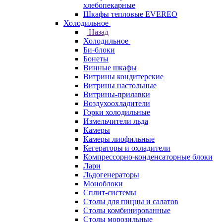
хлебопекарные
Шкафы тепловые EVEREO
Холодильное
Назад
Холодильное
Би-блоки
Бонеты
Винные шкафы
Витрины кондитерские
Витрины настольные
Витрины-прилавки
Воздухоохладители
Горки холодильные
Измельчители льда
Камеры
Камеры лиофильные
Кегераторы и охладители
Компрессорно-конденсаторные блоки
Лари
Льдогенераторы
Моноблоки
Сплит-системы
Столы для пиццы и салатов
Столы комбинированные
Столы морозильные