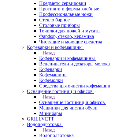
Предметы сервировки
Противни и формы хлебные
Профессиональные ножи
Стекло барное
Столовые приборы
Точилки для ножей и мусаты
Фарфор, стекло, керамика
Чистящие и моющие средства
Кофеварки и кофемашины
Назад
Кофеварки и кофемашины
Вспениватели и дозаторы молока
Кофеварки
Кофемашины
Кофемолки
Средства для очистки кофемашин
Оснащение гостиниц и офисов
Назад
Оснащение гостиниц и офисов
Машинки для чистки обуви
Минибары
GRILLVETT
Водоподготовка
Назад
Водоподготовка