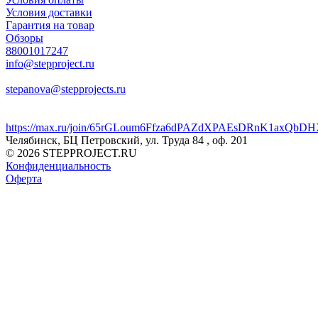
Условия доставки
Гарантия на товар
Обзоры
88001017247
info@stepproject.ru
stepanova@stepprojects.ru
https://max.ru/join/65rGLoum6Ffza6dPAZdXPAEsDRnK1axQb
Челябинск, БЦ Петровский, ул. Труда 84 , оф. 201
© 2026 STEPPROJECT.RU
Конфиденциальность
Оферта