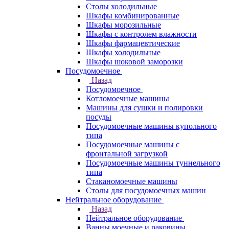
Столы холодильные
Шкафы комбинированные
Шкафы морозильные
Шкафы с контролем влажности
Шкафы фармацевтические
Шкафы холодильные
Шкафы шоковой заморозки
Посудомоечное
Назад
Посудомоечное
Котломоечные машины
Машины для сушки и полировки
посуды
Посудомоечные машины купольного
типа
Посудомоечные машины с
фронтальной загрузкой
Посудомоечные машины туннельного
типа
Стаканомоечные машины
Столы для посудомоечных машин
Нейтральное оборудование
Назад
Нейтральное оборудование
Ванны моечные и раковины