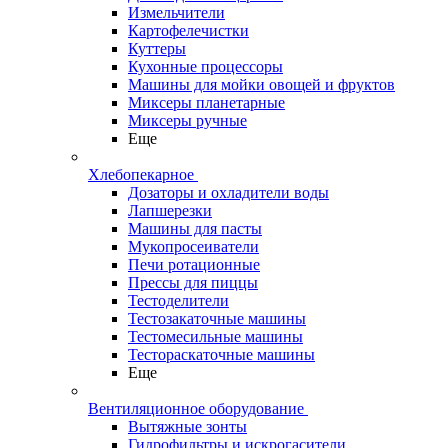
Измельчители
Картофелечистки
Куттеры
Кухонные процессоры
Машины для мойки овощей и фруктов
Миксеры планетарные
Миксеры ручные
Еще
Хлебопекарное
Дозаторы и охладители воды
Лапшерезки
Машины для пасты
Мукопросеиватели
Печи ротационные
Прессы для пиццы
Тестоделители
Тестозакаточные машины
Тестомесильные машины
Тестораскаточные машины
Еще
Вентиляционное оборудование
Вытяжные зонты
Гидрофильтры и искрогасители