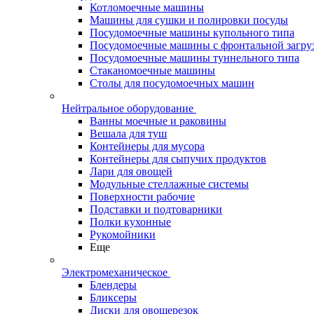
Котломоечные машины
Машины для сушки и полировки посуды
Посудомоечные машины купольного типа
Посудомоечные машины с фронтальной загру
Посудомоечные машины туннельного типа
Стаканомоечные машины
Столы для посудомоечных машин
Нейтральное оборудование
Ванны моечные и раковины
Вешала для туш
Контейнеры для мусора
Контейнеры для сыпучих продуктов
Лари для овощей
Модульные стеллажные системы
Поверхности рабочие
Подставки и подтоварники
Полки кухонные
Рукомойники
Еще
Электромеханическое
Блендеры
Бликсеры
Диски для овощерезок