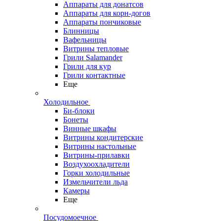
Аппараты для донатсов
Аппараты для корн-догов
Аппараты пончиковые
Блинницы
Вафельницы
Витрины тепловые
Грили Salamander
Грили для кур
Грили контактные
Еще
Холодильное
Би-блоки
Бонеты
Винные шкафы
Витрины кондитерские
Витрины настольные
Витрины-прилавки
Воздухоохладители
Горки холодильные
Измельчители льда
Камеры
Еще
Посудомоечное