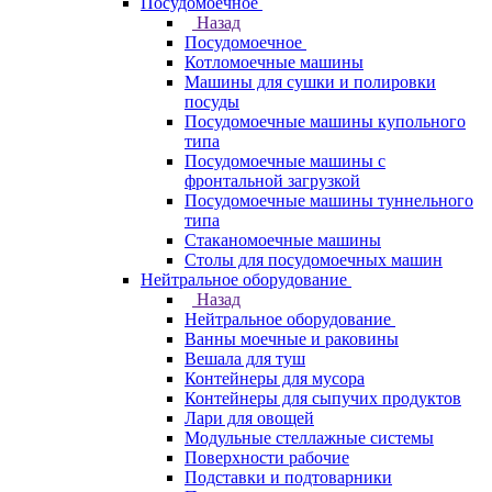
Посудомоечное
Назад
Посудомоечное
Котломоечные машины
Машины для сушки и полировки
посуды
Посудомоечные машины купольного
типа
Посудомоечные машины с
фронтальной загрузкой
Посудомоечные машины туннельного
типа
Стаканомоечные машины
Столы для посудомоечных машин
Нейтральное оборудование
Назад
Нейтральное оборудование
Ванны моечные и раковины
Вешала для туш
Контейнеры для мусора
Контейнеры для сыпучих продуктов
Лари для овощей
Модульные стеллажные системы
Поверхности рабочие
Подставки и подтоварники