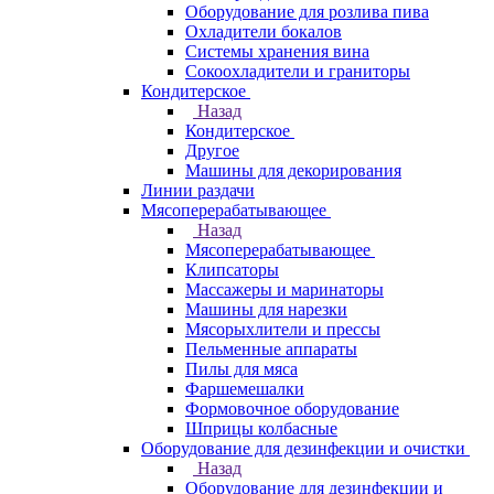
Оборудование для розлива пива
Охладители бокалов
Системы хранения вина
Сокоохладители и граниторы
Кондитерское
Назад
Кондитерское
Другое
Машины для декорирования
Линии раздачи
Мясоперерабатывающее
Назад
Мясоперерабатывающее
Клипсаторы
Массажеры и маринаторы
Машины для нарезки
Мясорыхлители и прессы
Пельменные аппараты
Пилы для мяса
Фаршемешалки
Формовочное оборудование
Шприцы колбасные
Оборудование для дезинфекции и очистки
Назад
Оборудование для дезинфекции и