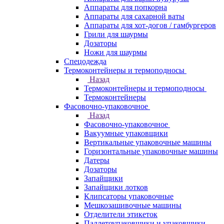
Аппараты для попкорна
Аппараты для сахарной ваты
Аппараты для хот-догов / гамбургеров
Грили для шаурмы
Дозаторы
Ножи для шаурмы
Спецодежда
Термоконтейнеры и термоподносы
Назад
Термоконтейнеры и термоподносы
Термоконтейнеры
Фасовочно-упаковочное
Назад
Фасовочно-упаковочное
Вакуумные упаковщики
Вертикальные упаковочные машины
Горизонтальные упаковочные машины
Датеры
Дозаторы
Запайщики
Запайщики лотков
Клипсаторы упаковочные
Мешкозашивочные машины
Отделители этикеток
Паллетоупаковщики и упаковщики