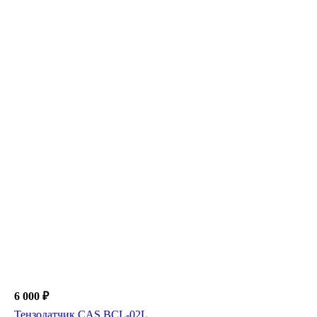
6 000 ₽
Тензодатчик CAS BCL-02L