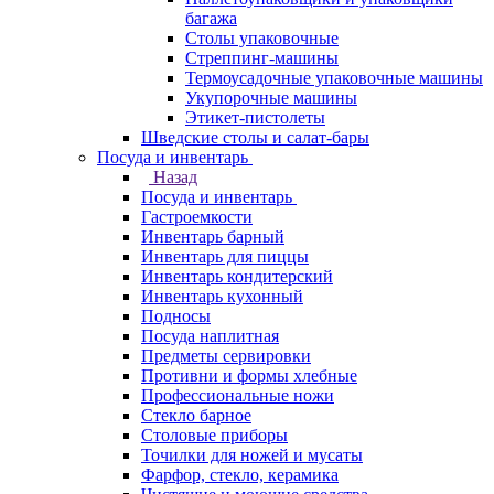
багажа
Столы упаковочные
Стреппинг-машины
Термоусадочные упаковочные машины
Укупорочные машины
Этикет-пистолеты
Шведские столы и салат-бары
Посуда и инвентарь
Назад
Посуда и инвентарь
Гастроемкости
Инвентарь барный
Инвентарь для пиццы
Инвентарь кондитерский
Инвентарь кухонный
Подносы
Посуда наплитная
Предметы сервировки
Противни и формы хлебные
Профессиональные ножи
Стекло барное
Столовые приборы
Точилки для ножей и мусаты
Фарфор, стекло, керамика