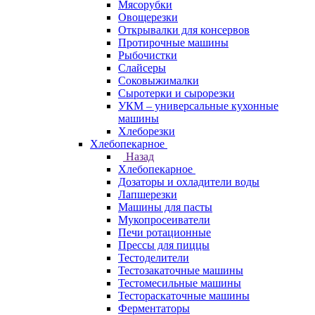
Мясорубки
Овощерезки
Открывалки для консервов
Протирочные машины
Рыбочистки
Слайсеры
Соковыжималки
Сыротерки и сырорезки
УКМ – универсальные кухонные
машины
Хлеборезки
Хлебопекарное
Назад
Хлебопекарное
Дозаторы и охладители воды
Лапшерезки
Машины для пасты
Мукопросеиватели
Печи ротационные
Прессы для пиццы
Тестоделители
Тестозакаточные машины
Тестомесильные машины
Тестораскаточные машины
Ферментаторы