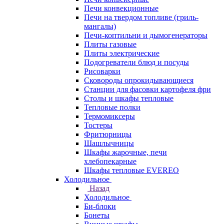
Печи конвекционные
Печи на твердом топливе (гриль-
мангалы)
Печи-коптильни и дымогенераторы
Плиты газовые
Плиты электрические
Подогреватели блюд и посуды
Рисоварки
Сковороды опрокидывающиеся
Станции для фасовки картофеля фри
Столы и шкафы тепловые
Тепловые полки
Термомиксеры
Тостеры
Фритюрницы
Шашлычницы
Шкафы жарочные, печи
хлебопекарные
Шкафы тепловые EVEREO
Холодильное
Назад
Холодильное
Би-блоки
Бонеты