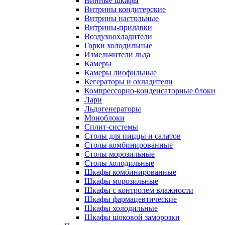
Винные шкафы
Витрины кондитерские
Витрины настольные
Витрины-прилавки
Воздухоохладители
Горки холодильные
Измельчители льда
Камеры
Камеры лиофильные
Кегераторы и охладители
Компрессорно-конденсаторные блоки
Лари
Льдогенераторы
Моноблоки
Сплит-системы
Столы для пиццы и салатов
Столы комбинированные
Столы морозильные
Столы холодильные
Шкафы комбинированные
Шкафы морозильные
Шкафы с контролем влажности
Шкафы фармацевтические
Шкафы холодильные
Шкафы шоковой заморозки