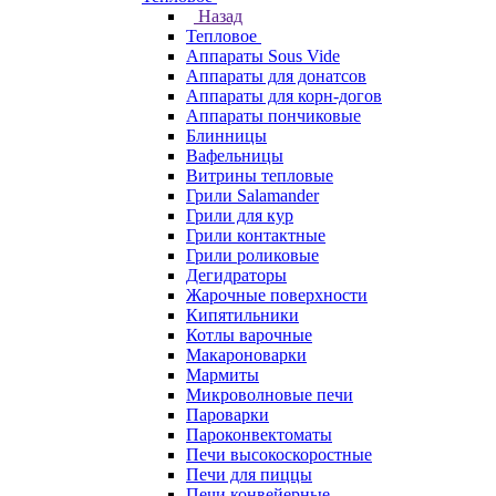
Назад
Тепловое
Аппараты Sous Vide
Аппараты для донатсов
Аппараты для корн-догов
Аппараты пончиковые
Блинницы
Вафельницы
Витрины тепловые
Грили Salamander
Грили для кур
Грили контактные
Грили роликовые
Дегидраторы
Жарочные поверхности
Кипятильники
Котлы варочные
Макароноварки
Мармиты
Микроволновые печи
Пароварки
Пароконвектоматы
Печи высокоскоростные
Печи для пиццы
Печи конвейерные