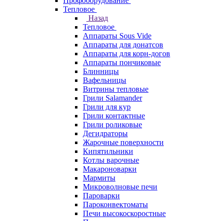
Профоборудование
Тепловое
Назад
Тепловое
Аппараты Sous Vide
Аппараты для донатсов
Аппараты для корн-догов
Аппараты пончиковые
Блинницы
Вафельницы
Витрины тепловые
Грили Salamander
Грили для кур
Грили контактные
Грили роликовые
Дегидраторы
Жарочные поверхности
Кипятильники
Котлы варочные
Макароноварки
Мармиты
Микроволновые печи
Пароварки
Пароконвектоматы
Печи высокоскоростные