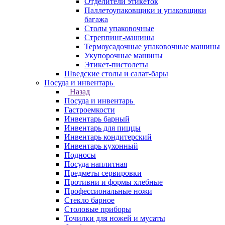
Отделители этикеток
Паллетоупаковщики и упаковщики
багажа
Столы упаковочные
Стреппинг-машины
Термоусадочные упаковочные машины
Укупорочные машины
Этикет-пистолеты
Шведские столы и салат-бары
Посуда и инвентарь
Назад
Посуда и инвентарь
Гастроемкости
Инвентарь барный
Инвентарь для пиццы
Инвентарь кондитерский
Инвентарь кухонный
Подносы
Посуда наплитная
Предметы сервировки
Противни и формы хлебные
Профессиональные ножи
Стекло барное
Столовые приборы
Точилки для ножей и мусаты