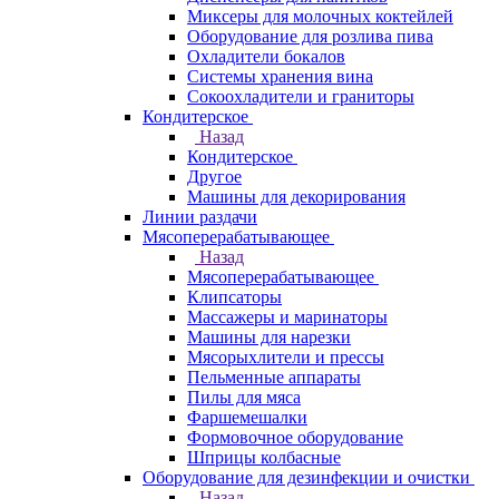
Миксеры для молочных коктейлей
Оборудование для розлива пива
Охладители бокалов
Системы хранения вина
Сокоохладители и граниторы
Кондитерское
Назад
Кондитерское
Другое
Машины для декорирования
Линии раздачи
Мясоперерабатывающее
Назад
Мясоперерабатывающее
Клипсаторы
Массажеры и маринаторы
Машины для нарезки
Мясорыхлители и прессы
Пельменные аппараты
Пилы для мяса
Фаршемешалки
Формовочное оборудование
Шприцы колбасные
Оборудование для дезинфекции и очистки
Назад