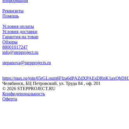
Информация
Реквизиты
Помощь
Условия оплаты
Условия доставки
Гарантия на товар
Обзоры
88001017247
info@stepproject.ru
stepanova@stepprojects.ru
https://max.ru/join/65rGLoum6Ffza6dPAZdXPAEsDRnK1axQb
Челябинск, БЦ Петровский, ул. Труда 84 , оф. 201
© 2026 STEPPROJECT.RU
Конфиденциальность
Оферта