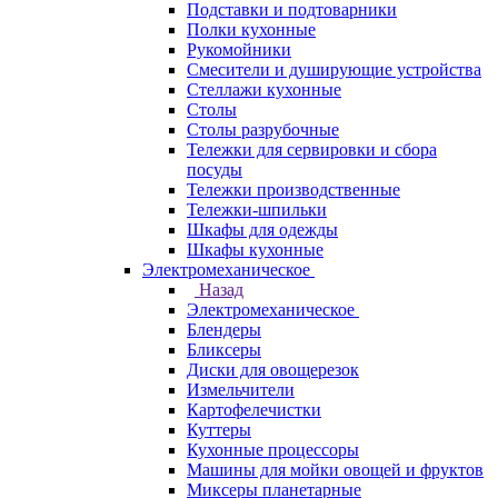
Подставки и подтоварники
Полки кухонные
Рукомойники
Смесители и душирующие устройства
Стеллажи кухонные
Столы
Столы разрубочные
Тележки для сервировки и сбора
посуды
Тележки производственные
Тележки-шпильки
Шкафы для одежды
Шкафы кухонные
Электромеханическое
Назад
Электромеханическое
Блендеры
Бликсеры
Диски для овощерезок
Измельчители
Картофелечистки
Куттеры
Кухонные процессоры
Машины для мойки овощей и фруктов
Миксеры планетарные