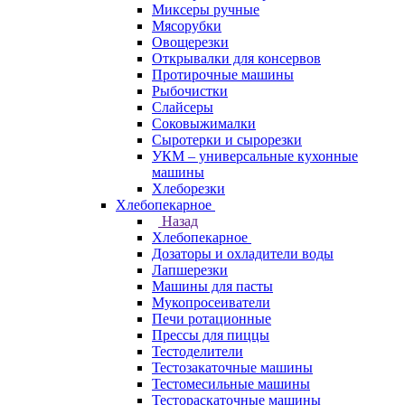
Миксеры ручные
Мясорубки
Овощерезки
Открывалки для консервов
Протирочные машины
Рыбочистки
Слайсеры
Соковыжималки
Сыротерки и сырорезки
УКМ – универсальные кухонные
машины
Хлеборезки
Хлебопекарное
Назад
Хлебопекарное
Дозаторы и охладители воды
Лапшерезки
Машины для пасты
Мукопросеиватели
Печи ротационные
Прессы для пиццы
Тестоделители
Тестозакаточные машины
Тестомесильные машины
Тестораскаточные машины