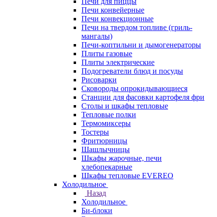
Печи для пиццы
Печи конвейерные
Печи конвекционные
Печи на твердом топливе (гриль-
мангалы)
Печи-коптильни и дымогенераторы
Плиты газовые
Плиты электрические
Подогреватели блюд и посуды
Рисоварки
Сковороды опрокидывающиеся
Станции для фасовки картофеля фри
Столы и шкафы тепловые
Тепловые полки
Термомиксеры
Тостеры
Фритюрницы
Шашлычницы
Шкафы жарочные, печи
хлебопекарные
Шкафы тепловые EVEREO
Холодильное
Назад
Холодильное
Би-блоки