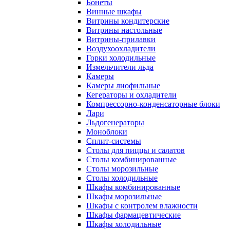
Бонеты
Винные шкафы
Витрины кондитерские
Витрины настольные
Витрины-прилавки
Воздухоохладители
Горки холодильные
Измельчители льда
Камеры
Камеры лиофильные
Кегераторы и охладители
Компрессорно-конденсаторные блоки
Лари
Льдогенераторы
Моноблоки
Сплит-системы
Столы для пиццы и салатов
Столы комбинированные
Столы морозильные
Столы холодильные
Шкафы комбинированные
Шкафы морозильные
Шкафы с контролем влажности
Шкафы фармацевтические
Шкафы холодильные