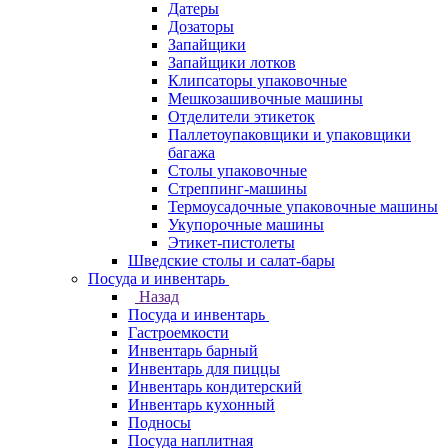
Датеры
Дозаторы
Запайщики
Запайщики лотков
Клипсаторы упаковочные
Мешкозашивочные машины
Отделители этикеток
Паллетоупаковщики и упаковщики
багажа
Столы упаковочные
Стреппинг-машины
Термоусадочные упаковочные машины
Укупорочные машины
Этикет-пистолеты
Шведские столы и салат-бары
Посуда и инвентарь
Назад
Посуда и инвентарь
Гастроемкости
Инвентарь барный
Инвентарь для пиццы
Инвентарь кондитерский
Инвентарь кухонный
Подносы
Посуда наплитная