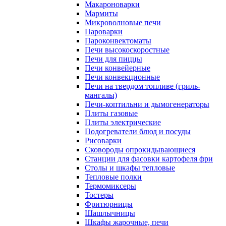
Макароноварки
Мармиты
Микроволновые печи
Пароварки
Пароконвектоматы
Печи высокоскоростные
Печи для пиццы
Печи конвейерные
Печи конвекционные
Печи на твердом топливе (гриль-
мангалы)
Печи-коптильни и дымогенераторы
Плиты газовые
Плиты электрические
Подогреватели блюд и посуды
Рисоварки
Сковороды опрокидывающиеся
Станции для фасовки картофеля фри
Столы и шкафы тепловые
Тепловые полки
Термомиксеры
Тостеры
Фритюрницы
Шашлычницы
Шкафы жарочные, печи