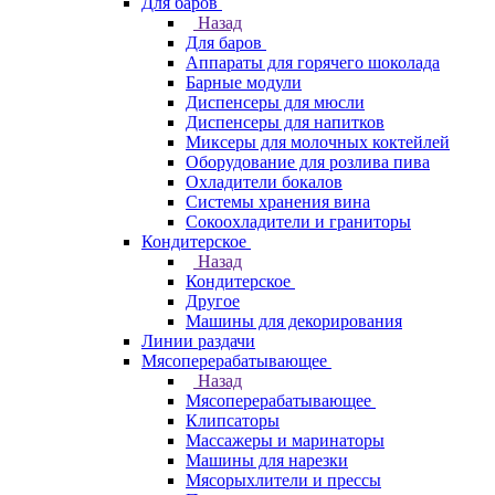
Для баров
Назад
Для баров
Аппараты для горячего шоколада
Барные модули
Диспенсеры для мюсли
Диспенсеры для напитков
Миксеры для молочных коктейлей
Оборудование для розлива пива
Охладители бокалов
Системы хранения вина
Сокоохладители и граниторы
Кондитерское
Назад
Кондитерское
Другое
Машины для декорирования
Линии раздачи
Мясоперерабатывающее
Назад
Мясоперерабатывающее
Клипсаторы
Массажеры и маринаторы
Машины для нарезки
Мясорыхлители и прессы