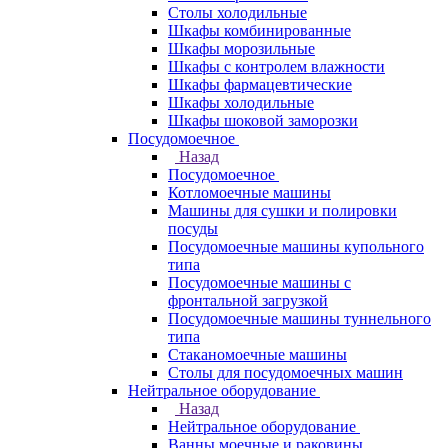
Столы холодильные
Шкафы комбинированные
Шкафы морозильные
Шкафы с контролем влажности
Шкафы фармацевтические
Шкафы холодильные
Шкафы шоковой заморозки
Посудомоечное
Назад
Посудомоечное
Котломоечные машины
Машины для сушки и полировки
посуды
Посудомоечные машины купольного
типа
Посудомоечные машины с
фронтальной загрузкой
Посудомоечные машины туннельного
типа
Стаканомоечные машины
Столы для посудомоечных машин
Нейтральное оборудование
Назад
Нейтральное оборудование
Ванны моечные и раковины