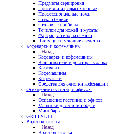
Предметы сервировки
Противни и формы хлебные
Профессиональные ножи
Стекло барное
Столовые приборы
Точилки для ножей и мусаты
Фарфор, стекло, керамика
Чистящие и моющие средства
Кофеварки и кофемашины
Назад
Кофеварки и кофемашины
Вспениватели и дозаторы молока
Кофеварки
Кофемашины
Кофемолки
Средства для очистки кофемашин
Оснащение гостиниц и офисов
Назад
Оснащение гостиниц и офисов
Машинки для чистки обуви
Минибары
GRILLVETT
Водоподготовка
Назад
Водоподготовка