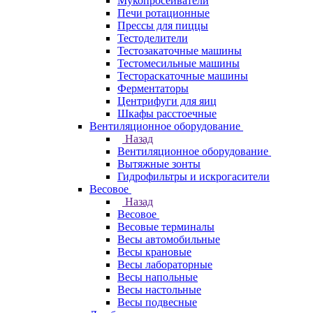
Мукопросеиватели
Печи ротационные
Прессы для пиццы
Тестоделители
Тестозакаточные машины
Тестомесильные машины
Тестораскаточные машины
Ферментаторы
Центрифуги для яиц
Шкафы расстоечные
Вентиляционное оборудование
Назад
Вентиляционное оборудование
Вытяжные зонты
Гидрофильтры и искрогасители
Весовое
Назад
Весовое
Весовые терминалы
Весы автомобильные
Весы крановые
Весы лабораторные
Весы напольные
Весы настольные
Весы подвесные