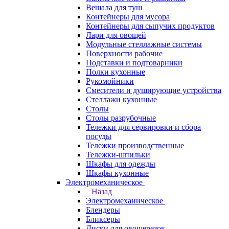
Вешала для туш
Контейнеры для мусора
Контейнеры для сыпучих продуктов
Лари для овощей
Модульные стеллажные системы
Поверхности рабочие
Подставки и подтоварники
Полки кухонные
Рукомойники
Смесители и душирующие устройства
Стеллажи кухонные
Столы
Столы разрубочные
Тележки для сервировки и сбора
посуды
Тележки производственные
Тележки-шпильки
Шкафы для одежды
Шкафы кухонные
Электромеханическое
Назад
Электромеханическое
Блендеры
Бликсеры
Диски для овощерезок