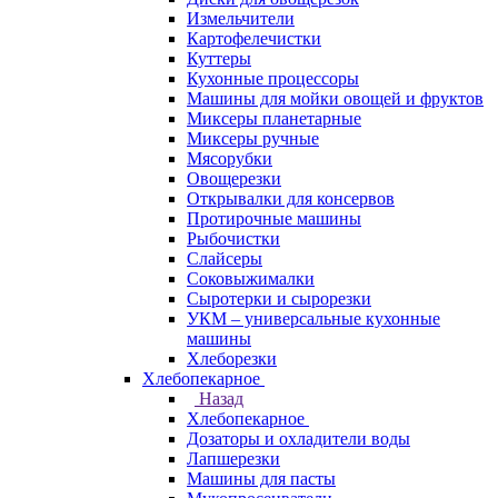
Измельчители
Картофелечистки
Куттеры
Кухонные процессоры
Машины для мойки овощей и фруктов
Миксеры планетарные
Миксеры ручные
Мясорубки
Овощерезки
Открывалки для консервов
Протирочные машины
Рыбочистки
Слайсеры
Соковыжималки
Сыротерки и сырорезки
УКМ – универсальные кухонные
машины
Хлеборезки
Хлебопекарное
Назад
Хлебопекарное
Дозаторы и охладители воды
Лапшерезки
Машины для пасты