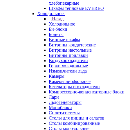
хлебопекарные
Шкафы тепловые EVEREO
Холодильное
Назад
Холодильное
Би-блоки
Бонеты
Винные шкафы
Витрины кондитерские
Витрины настольные
Витрины-прилавки
Воздухоохладители
Горки холодильные
Измельчители льда
Камеры
Камеры лиофильные
Кегераторы и охладители
Компрессорно-конденсаторные блоки
Лари
Льдогенераторы
Моноблоки
Сплит-системы
Столы для пиццы и салатов
Столы комбинированные
Столы морозильные