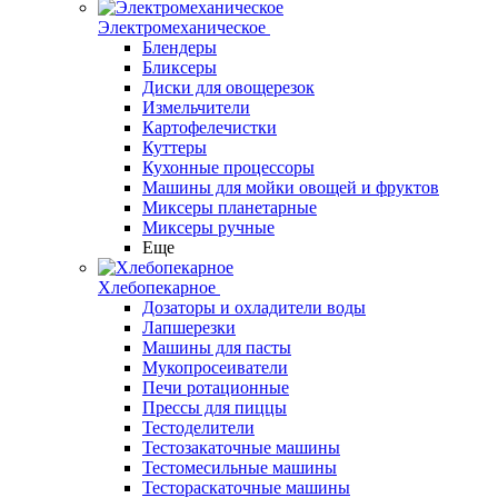
Электромеханическое
Блендеры
Бликсеры
Диски для овощерезок
Измельчители
Картофелечистки
Куттеры
Кухонные процессоры
Машины для мойки овощей и фруктов
Миксеры планетарные
Миксеры ручные
Еще
Хлебопекарное
Дозаторы и охладители воды
Лапшерезки
Машины для пасты
Мукопросеиватели
Печи ротационные
Прессы для пиццы
Тестоделители
Тестозакаточные машины
Тестомесильные машины
Тестораскаточные машины