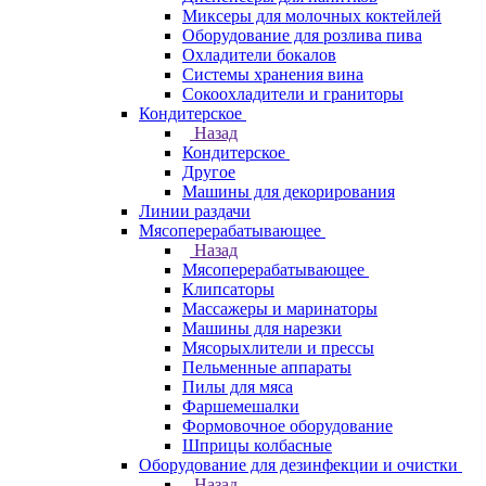
Миксеры для молочных коктейлей
Оборудование для розлива пива
Охладители бокалов
Системы хранения вина
Сокоохладители и граниторы
Кондитерское
Назад
Кондитерское
Другое
Машины для декорирования
Линии раздачи
Мясоперерабатывающее
Назад
Мясоперерабатывающее
Клипсаторы
Массажеры и маринаторы
Машины для нарезки
Мясорыхлители и прессы
Пельменные аппараты
Пилы для мяса
Фаршемешалки
Формовочное оборудование
Шприцы колбасные
Оборудование для дезинфекции и очистки
Назад