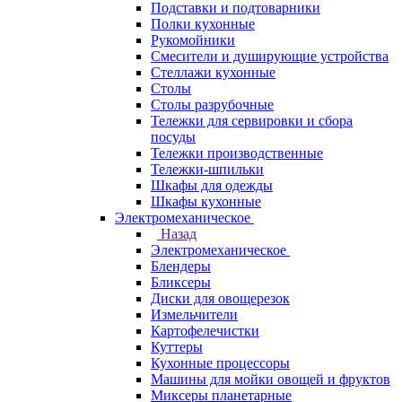
Подставки и подтоварники
Полки кухонные
Рукомойники
Смесители и душирующие устройства
Стеллажи кухонные
Столы
Столы разрубочные
Тележки для сервировки и сбора
посуды
Тележки производственные
Тележки-шпильки
Шкафы для одежды
Шкафы кухонные
Электромеханическое
Назад
Электромеханическое
Блендеры
Бликсеры
Диски для овощерезок
Измельчители
Картофелечистки
Куттеры
Кухонные процессоры
Машины для мойки овощей и фруктов
Миксеры планетарные