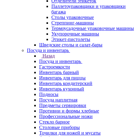
Отделители этикеток
Паллетоупаковщики и упаковщики
багажа
Столы упаковочные
Стреппинг-машины
Термоусадочные упаковочные машины
Укупорочные машины
Этикет-пистолеты
Шведские столы и салат-бары
Посуда и инвентарь
Назад
Посуда и инвентарь
Гастроемкости
Инвентарь барный
Инвентарь для пиццы
Инвентарь кондитерский
Инвентарь кухонный
Подносы
Посуда наплитная
Предметы сервировки
Противни и формы хлебные
Профессиональные ножи
Стекло барное
Столовые приборы
Точилки для ножей и мусаты