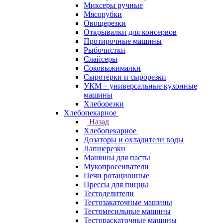
Миксеры ручные
Мясорубки
Овощерезки
Открывалки для консервов
Протирочные машины
Рыбочистки
Слайсеры
Соковыжималки
Сыротерки и сырорезки
УКМ – универсальные кухонные
машины
Хлеборезки
Хлебопекарное
Назад
Хлебопекарное
Дозаторы и охладители воды
Лапшерезки
Машины для пасты
Мукопросеиватели
Печи ротационные
Прессы для пиццы
Тестоделители
Тестозакаточные машины
Тестомесильные машины
Тестораскаточные машины