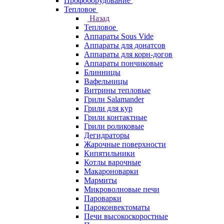
Профоборудование
Тепловое
Назад
Тепловое
Аппараты Sous Vide
Аппараты для донатсов
Аппараты для корн-догов
Аппараты пончиковые
Блинницы
Вафельницы
Витрины тепловые
Грили Salamander
Грили для кур
Грили контактные
Грили роликовые
Дегидраторы
Жарочные поверхности
Кипятильники
Котлы варочные
Макароноварки
Мармиты
Микроволновые печи
Пароварки
Пароконвектоматы
Печи высокоскоростные