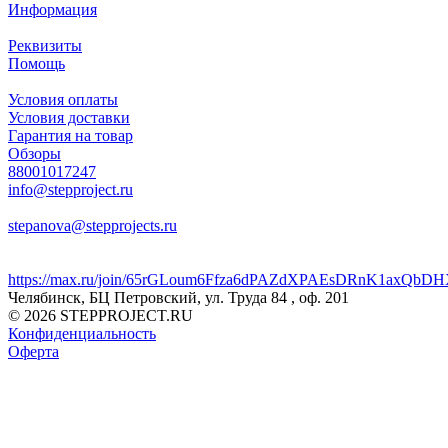
Информация
Реквизиты
Помощь
Условия оплаты
Условия доставки
Гарантия на товар
Обзоры
88001017247
info@stepproject.ru
stepanova@stepprojects.ru
https://max.ru/join/65rGLoum6Ffza6dPAZdXPAEsDRnK1axQb
Челябинск, БЦ Петровский, ул. Труда 84 , оф. 201
© 2026 STEPPROJECT.RU
Конфиденциальность
Оферта