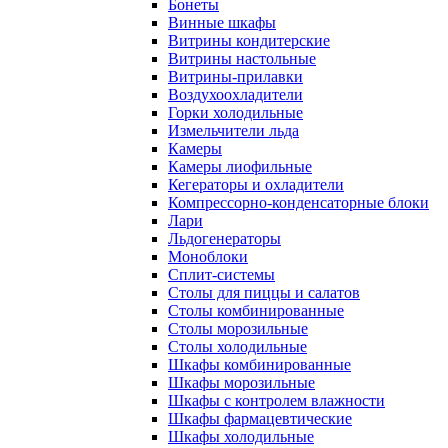
Бонеты
Винные шкафы
Витрины кондитерские
Витрины настольные
Витрины-прилавки
Воздухоохладители
Горки холодильные
Измельчители льда
Камеры
Камеры лиофильные
Кегераторы и охладители
Компрессорно-конденсаторные блоки
Лари
Льдогенераторы
Моноблоки
Сплит-системы
Столы для пиццы и салатов
Столы комбинированные
Столы морозильные
Столы холодильные
Шкафы комбинированные
Шкафы морозильные
Шкафы с контролем влажности
Шкафы фармацевтические
Шкафы холодильные