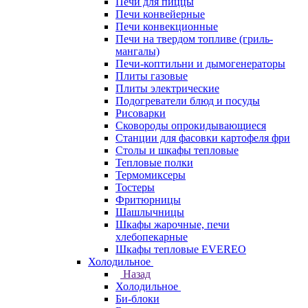
Печи для пиццы
Печи конвейерные
Печи конвекционные
Печи на твердом топливе (гриль-
мангалы)
Печи-коптильни и дымогенераторы
Плиты газовые
Плиты электрические
Подогреватели блюд и посуды
Рисоварки
Сковороды опрокидывающиеся
Станции для фасовки картофеля фри
Столы и шкафы тепловые
Тепловые полки
Термомиксеры
Тостеры
Фритюрницы
Шашлычницы
Шкафы жарочные, печи
хлебопекарные
Шкафы тепловые EVEREO
Холодильное
Назад
Холодильное
Би-блоки