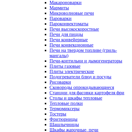
Макароноварки
Мармиты
Микроволновые печи
Пароварки
Пароконвектоматы
Печи высокоскоростные
Печи для пиццы
Печи конвейерные
Печи конвекционные
Печи на твердом топливе (гриль-
мангалы)
Печи-коптильни и дымогенераторы
Плиты газовые
Плиты электрические
Подогреватели блюд и посуды
Рисоварки
Сковороды опрокидывающиеся
Станции для фасовки картофеля фри
Столы и шкафы тепловые
Тепловые полки
Термомиксеры
Тостеры
Фритюрницы
Шашлычницы
Шкафы жарочные, печи