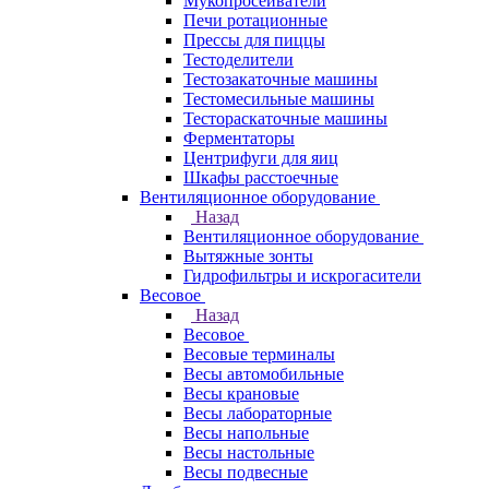
Мукопросеиватели
Печи ротационные
Прессы для пиццы
Тестоделители
Тестозакаточные машины
Тестомесильные машины
Тестораскаточные машины
Ферментаторы
Центрифуги для яиц
Шкафы расстоечные
Вентиляционное оборудование
Назад
Вентиляционное оборудование
Вытяжные зонты
Гидрофильтры и искрогасители
Весовое
Назад
Весовое
Весовые терминалы
Весы автомобильные
Весы крановые
Весы лабораторные
Весы напольные
Весы настольные
Весы подвесные