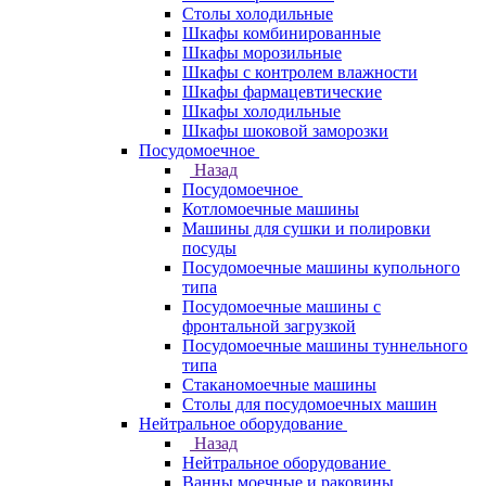
Столы холодильные
Шкафы комбинированные
Шкафы морозильные
Шкафы с контролем влажности
Шкафы фармацевтические
Шкафы холодильные
Шкафы шоковой заморозки
Посудомоечное
Назад
Посудомоечное
Котломоечные машины
Машины для сушки и полировки
посуды
Посудомоечные машины купольного
типа
Посудомоечные машины с
фронтальной загрузкой
Посудомоечные машины туннельного
типа
Стаканомоечные машины
Столы для посудомоечных машин
Нейтральное оборудование
Назад
Нейтральное оборудование
Ванны моечные и раковины