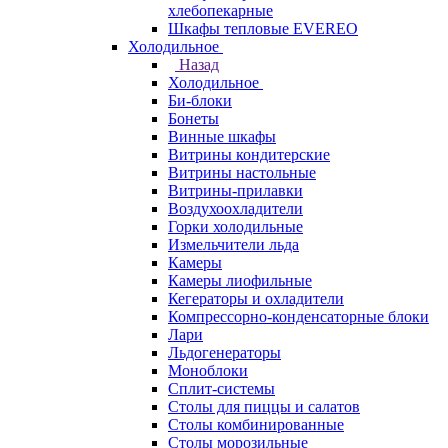
хлебопекарные
Шкафы тепловые EVEREO
Холодильное
Назад
Холодильное
Би-блоки
Бонеты
Винные шкафы
Витрины кондитерские
Витрины настольные
Витрины-прилавки
Воздухоохладители
Горки холодильные
Измельчители льда
Камеры
Камеры лиофильные
Кегераторы и охладители
Компрессорно-конденсаторные блоки
Лари
Льдогенераторы
Моноблоки
Сплит-системы
Столы для пиццы и салатов
Столы комбинированные
Столы морозильные