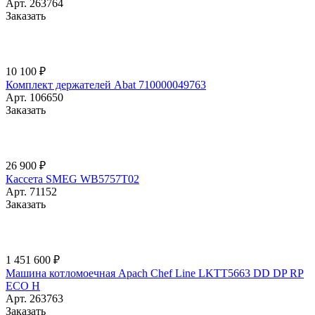
Арт.
263764
Заказать
10 100 ₽
Комплект держателей Abat 710000049763
Арт.
106650
Заказать
26 900 ₽
Кассета SMEG WB5757T02
Арт.
71152
Заказать
1 451 600 ₽
Машина котломоечная Apach Chef Line LKTT5663 DD DP RP
ECO H
Арт.
263763
Заказать