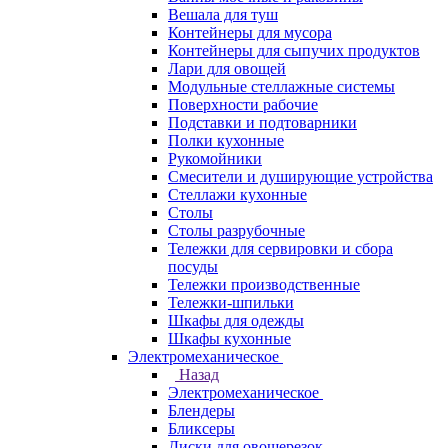
Вешала для туш
Контейнеры для мусора
Контейнеры для сыпучих продуктов
Лари для овощей
Модульные стеллажные системы
Поверхности рабочие
Подставки и подтоварники
Полки кухонные
Рукомойники
Смесители и душирующие устройства
Стеллажи кухонные
Столы
Столы разрубочные
Тележки для сервировки и сбора
посуды
Тележки производственные
Тележки-шпильки
Шкафы для одежды
Шкафы кухонные
Электромеханическое
Назад
Электромеханическое
Блендеры
Бликсеры
Диски для овощерезок