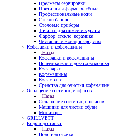
Предметы сервировки
Противни и формы хлебные
Профессиональные ножи
Стекло барное
Столовые приборы
Точилки для ножей и мусаты
Фарфор, стекло, керамика
Чистящие и моющие средства
Кофеварки и кофемашины
Назад
Кофеварки и кофемашины
Вспениватели и дозаторы молока
Кофеварки
Кофемашины
Кофемолки
Средства для очистки кофемашин
Оснащение гостиниц и офисов
Назад
Оснащение гостиниц и офисов
Машинки для чистки обуви
Минибары
GRILLVETT
Водоподготовка
Назад
Водоподготовка