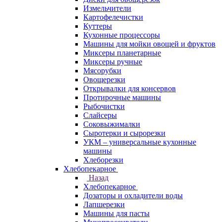
Измельчители
Картофелечистки
Куттеры
Кухонные процессоры
Машины для мойки овощей и фруктов
Миксеры планетарные
Миксеры ручные
Мясорубки
Овощерезки
Открывалки для консервов
Протирочные машины
Рыбочистки
Слайсеры
Соковыжималки
Сыротерки и сырорезки
УКМ – универсальные кухонные
машины
Хлеборезки
Хлебопекарное
Назад
Хлебопекарное
Дозаторы и охладители воды
Лапшерезки
Машины для пасты