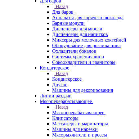
Для баров
Назад
Для баров
Аппараты для горячего шоколада
Барные модули
Диспенсеры для мюсли
Диспенсеры для напитков
Миксеры для молочных коктейлей
Оборудование для розлива пива
Охладители бокалов
Системы хранения вина
Сокоохладители и граниторы
Кондитерское
Назад
Кондитерское
Другое
Машины для декорирования
Линии раздачи
Мясоперерабатывающее
Назад
Мясоперерабатывающее
Клипсаторы
Массажеры и маринаторы
Машины для нарезки
Мясорыхлители и прессы