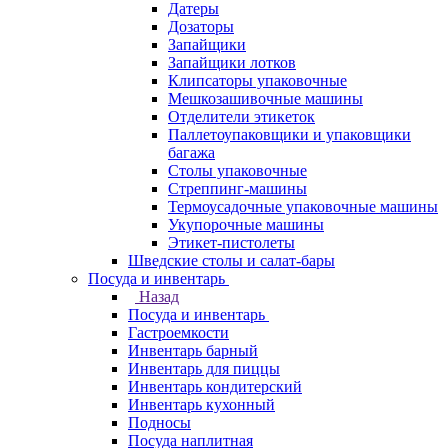
Датеры
Дозаторы
Запайщики
Запайщики лотков
Клипсаторы упаковочные
Мешкозашивочные машины
Отделители этикеток
Паллетоупаковщики и упаковщики
багажа
Столы упаковочные
Стреппинг-машины
Термоусадочные упаковочные машины
Укупорочные машины
Этикет-пистолеты
Шведские столы и салат-бары
Посуда и инвентарь
Назад
Посуда и инвентарь
Гастроемкости
Инвентарь барный
Инвентарь для пиццы
Инвентарь кондитерский
Инвентарь кухонный
Подносы
Посуда наплитная