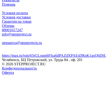
Реквизиты
Помощь
Условия оплаты
Условия доставки
Гарантия на товар
Обзоры
88001017247
info@stepproject.ru
stepanova@stepprojects.ru
https://max.ru/join/65rGLoum6Ffza6dPAZdXPAEsDRnK1axQb
Челябинск, БЦ Петровский, ул. Труда 84 , оф. 201
© 2026 STEPPROJECT.RU
Конфиденциальность
Оферта