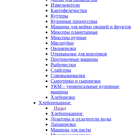
Измельчители
Картофелечистки
Куттеры
Кухонные процессоры
Машины для мойки овощей и фруктов
Миксеры планетарные
Миксеры ручные
Мясорубки
Овощерезки
Открывалки для консервов
Протирочные машины
Рыбочистки
Слайсеры
Соковыжималки
Сыротерки и сырорезки
УКМ – универсальные кухонные
машины
Хлеборезки
Хлебопекарное
Назад
Хлебопекарное
Дозаторы и охладители воды
Лапшерезки
Машины для пасты