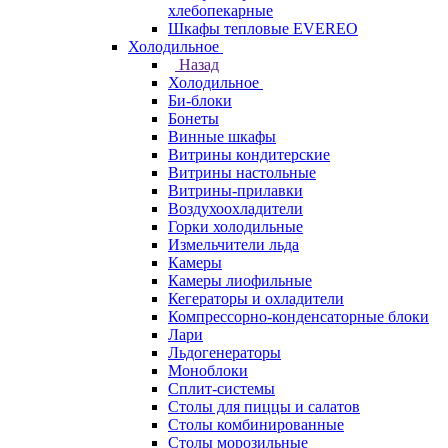
хлебопекарные
Шкафы тепловые EVEREO
Холодильное
Назад
Холодильное
Би-блоки
Бонеты
Винные шкафы
Витрины кондитерские
Витрины настольные
Витрины-прилавки
Воздухоохладители
Горки холодильные
Измельчители льда
Камеры
Камеры лиофильные
Кегераторы и охладители
Компрессорно-конденсаторные блоки
Лари
Льдогенераторы
Моноблоки
Сплит-системы
Столы для пиццы и салатов
Столы комбинированные
Столы морозильные