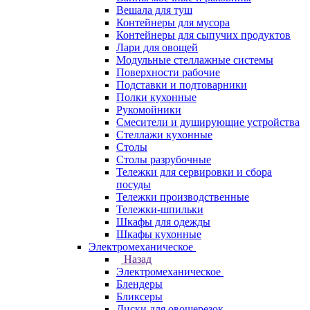
Вешала для туш
Контейнеры для мусора
Контейнеры для сыпучих продуктов
Лари для овощей
Модульные стеллажные системы
Поверхности рабочие
Подставки и подтоварники
Полки кухонные
Рукомойники
Смесители и душирующие устройства
Стеллажи кухонные
Столы
Столы разрубочные
Тележки для сервировки и сбора
посуды
Тележки производственные
Тележки-шпильки
Шкафы для одежды
Шкафы кухонные
Электромеханическое
Назад
Электромеханическое
Блендеры
Бликсеры
Диски для овощерезок