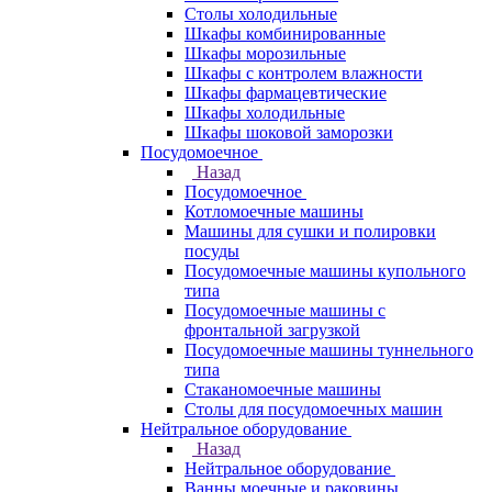
Столы холодильные
Шкафы комбинированные
Шкафы морозильные
Шкафы с контролем влажности
Шкафы фармацевтические
Шкафы холодильные
Шкафы шоковой заморозки
Посудомоечное
Назад
Посудомоечное
Котломоечные машины
Машины для сушки и полировки
посуды
Посудомоечные машины купольного
типа
Посудомоечные машины с
фронтальной загрузкой
Посудомоечные машины туннельного
типа
Стаканомоечные машины
Столы для посудомоечных машин
Нейтральное оборудование
Назад
Нейтральное оборудование
Ванны моечные и раковины