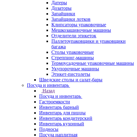
Датеры
Дозаторы
Запайщики
Запайщики лотков
Клипсаторы упаковочные
Мешкозашивочные машины
Отделители этикеток
Паллетоупаковщики и упаковщики
багажа
Столы упаковочные
Стреппинг-машины
Термоусадочные упаковочные машины
Укупорочные машины
Этикет-пистолеты
Шведские столы и салат-бары
Посуда и инвентарь
Назад
Посуда и инвентарь
Гастроемкости
Инвентарь барный
Инвентарь для пиццы
Инвентарь кондитерский
Инвентарь кухонный
Подносы
Посуда наплитная