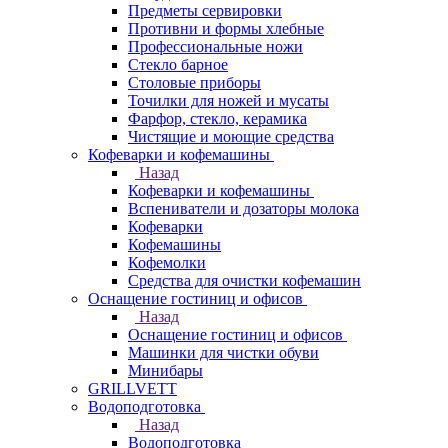
Предметы сервировки
Противни и формы хлебные
Профессиональные ножи
Стекло барное
Столовые приборы
Точилки для ножей и мусаты
Фарфор, стекло, керамика
Чистящие и моющие средства
Кофеварки и кофемашины
Назад
Кофеварки и кофемашины
Вспениватели и дозаторы молока
Кофеварки
Кофемашины
Кофемолки
Средства для очистки кофемашин
Оснащение гостиниц и офисов
Назад
Оснащение гостиниц и офисов
Машинки для чистки обуви
Минибары
GRILLVETT
Водоподготовка
Назад
Водоподготовка