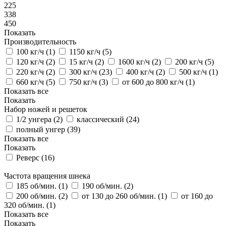
225
338
450
Показать
Производительность
100 кг/ч (
1
)
1150 кг/ч (
5
)
120 кг/ч (
2
)
15 кг/ч (
2
)
1600 кг/ч (
2
)
200 кг/ч (
5
)
220 кг/ч (
2
)
300 кг/ч (
23
)
400 кг/ч (
2
)
500 кг/ч (
1
)
660 кг/ч (
5
)
750 кг/ч (
3
)
от 600 до 800 кг/ч (
1
)
Показать все
Показать
Набор ножей и решеток
1/2 унгера (
2
)
классический (
24
)
полный унгер (
39
)
Показать все
Показать
Реверс (
16
)
Частота вращения шнека
185 об/мин. (
1
)
190 об/мин. (
2
)
200 об/мин. (
2
)
от 130 до 260 об/мин. (
1
)
от 160 до
320 об/мин. (
1
)
Показать все
Показать