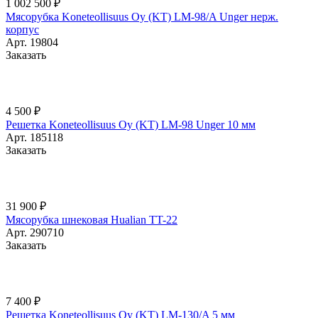
1 002 500 ₽
Мясорубка Koneteollisuus Oy (KT) LM-98/A Unger нерж.
корпус
Арт.
19804
Заказать
4 500 ₽
Решетка Koneteollisuus Oy (KT) LM-98 Unger 10 мм
Арт.
185118
Заказать
31 900 ₽
Мясорубка шнековая Hualian TT-22
Арт.
290710
Заказать
7 400 ₽
Решетка Koneteollisuus Oy (KT) LM-130/A 5 мм