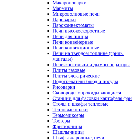
Макароноварки
Мармиты
Микроволновые печи
Пароварки
Пароконвектоматы
Печи высокоскоростные
Печи для пиццы
Печи конвейерные
Печи конвекционные
Печи на твердом топливе (гриль-
мангалы)
Печи-коптильни и дымогенераторы
Плиты газовые
Плиты электрические
Подогреватели блюд и посуды
Рисоварки
Сковороды опрокидывающиеся
Станции для фасовки картофеля фри
Столы и шкафы тепловые
Тепловые полки
Термомиксеры
Тостеры
Фритюрницы
Шашлычницы
Шкафы жарочные, печи