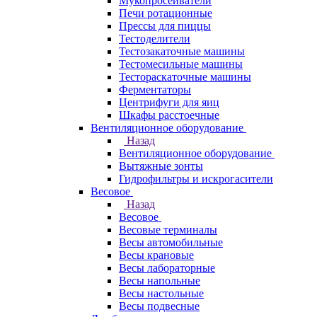
Мукопросеиватели
Печи ротационные
Прессы для пиццы
Тестоделители
Тестозакаточные машины
Тестомесильные машины
Тестораскаточные машины
Ферментаторы
Центрифуги для яиц
Шкафы расстоечные
Вентиляционное оборудование
Назад
Вентиляционное оборудование
Вытяжные зонты
Гидрофильтры и искрогасители
Весовое
Назад
Весовое
Весовые терминалы
Весы автомобильные
Весы крановые
Весы лабораторные
Весы напольные
Весы настольные
Весы подвесные