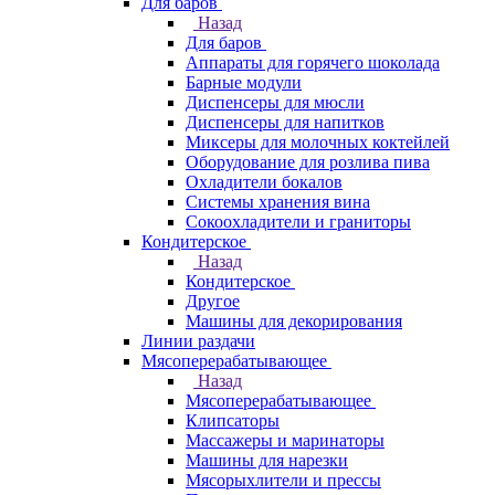
Для баров
Назад
Для баров
Аппараты для горячего шоколада
Барные модули
Диспенсеры для мюсли
Диспенсеры для напитков
Миксеры для молочных коктейлей
Оборудование для розлива пива
Охладители бокалов
Системы хранения вина
Сокоохладители и граниторы
Кондитерское
Назад
Кондитерское
Другое
Машины для декорирования
Линии раздачи
Мясоперерабатывающее
Назад
Мясоперерабатывающее
Клипсаторы
Массажеры и маринаторы
Машины для нарезки
Мясорыхлители и прессы