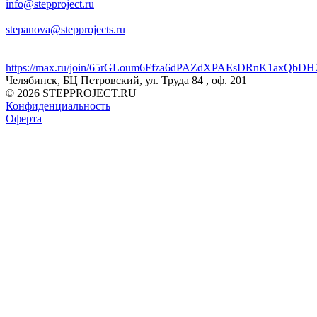
info@stepproject.ru
stepanova@stepprojects.ru
https://max.ru/join/65rGLoum6Ffza6dPAZdXPAEsDRnK1axQb
Челябинск, БЦ Петровский, ул. Труда 84 , оф. 201
© 2026 STEPPROJECT.RU
Конфиденциальность
Оферта