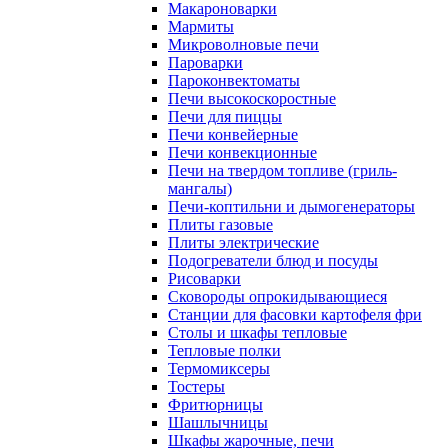
Макароноварки
Мармиты
Микроволновые печи
Пароварки
Пароконвектоматы
Печи высокоскоростные
Печи для пиццы
Печи конвейерные
Печи конвекционные
Печи на твердом топливе (гриль-
мангалы)
Печи-коптильни и дымогенераторы
Плиты газовые
Плиты электрические
Подогреватели блюд и посуды
Рисоварки
Сковороды опрокидывающиеся
Станции для фасовки картофеля фри
Столы и шкафы тепловые
Тепловые полки
Термомиксеры
Тостеры
Фритюрницы
Шашлычницы
Шкафы жарочные, печи