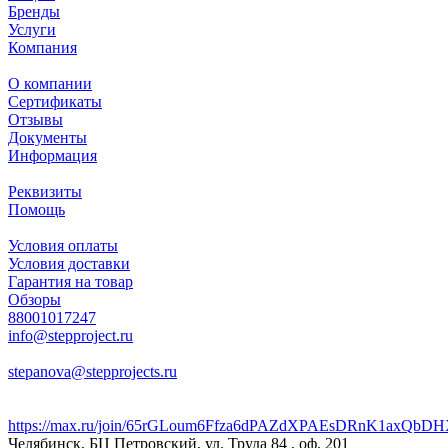
Бренды
Услуги
Компания
О компании
Сертификаты
Отзывы
Документы
Информация
Реквизиты
Помощь
Условия оплаты
Условия доставки
Гарантия на товар
Обзоры
88001017247
info@stepproject.ru
stepanova@stepprojects.ru
https://max.ru/join/65rGLoum6Ffza6dPAZdXPAEsDRnK1axQb
Челябинск, БЦ Петровский, ул. Труда 84 , оф. 201