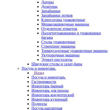
Датеры
Дозаторы
Запайщики
Запайщики лотков
Клипсаторы упаковочные
Мешкозашивочные машины
Отделители этикеток
Паллетоупаковщики и упаковщики
багажа
Столы упаковочные
Стреппинг-машины
Термоусадочные упаковочные машины
Укупорочные машины
Этикет-пистолеты
Шведские столы и салат-бары
Посуда и инвентарь
Назад
Посуда и инвентарь
Гастроемкости
Инвентарь барный
Инвентарь для пиццы
Инвентарь кондитерский
Инвентарь кухонный
Подносы
Посуда наплитная