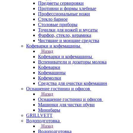
Предметы сервировки
Противни и формы хлебные
Профессиональные ножи
Стекло барное
Столовые приборы
Точилки для ножей и мусаты
Фарфор, стекло, керамика
Чистящие и моющие средства
Кофеварки и кофемашины
Назад
Кофеварки и кофемашины
Вспениватели и дозаторы молока
Кофеварки
Кофемашины
Кофемолки
Средства для очистки кофемашин
Оснащение гостиниц и офисов
Назад
Оснащение гостиниц и офисов
Машинки для чистки обуви
Минибары
GRILLVETT
Водоподготовка
Назад
Водоподготовка