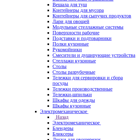
Вешала для туш
Контейнеры для мусора
Контейнеры для сыпучих продуктов
Лари для овощей
Модульные стеллажные системы
Поверхности рабочие
Подставки и подтоварники
Полки кухонные
Рукомойники
Смесители и душирующие устройства
Стеллажи кухонные
Столы
Столы разрубочные
Тележки для сервировки и сбора
посуды
Тележки производственные
Тележки-шпильки
Шкафы для одежды
Шкафы кухонные
Электромеханическое
Назад
Электромеханическое
Блендеры
Бликсеры
Диски для овощерезок