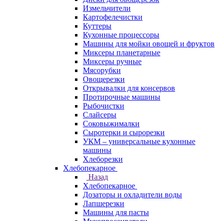
Измельчители
Картофелечистки
Куттеры
Кухонные процессоры
Машины для мойки овощей и фруктов
Миксеры планетарные
Миксеры ручные
Мясорубки
Овощерезки
Открывалки для консервов
Протирочные машины
Рыбочистки
Слайсеры
Соковыжималки
Сыротерки и сырорезки
УКМ – универсальные кухонные
машины
Хлеборезки
Хлебопекарное
Назад
Хлебопекарное
Дозаторы и охладители воды
Лапшерезки
Машины для пасты