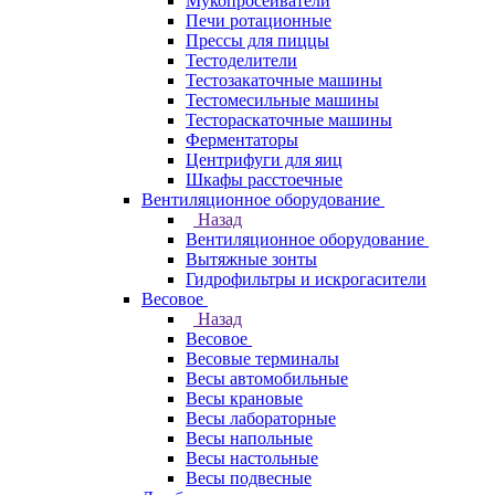
Мукопросеиватели
Печи ротационные
Прессы для пиццы
Тестоделители
Тестозакаточные машины
Тестомесильные машины
Тестораскаточные машины
Ферментаторы
Центрифуги для яиц
Шкафы расстоечные
Вентиляционное оборудование
Назад
Вентиляционное оборудование
Вытяжные зонты
Гидрофильтры и искрогасители
Весовое
Назад
Весовое
Весовые терминалы
Весы автомобильные
Весы крановые
Весы лабораторные
Весы напольные
Весы настольные
Весы подвесные