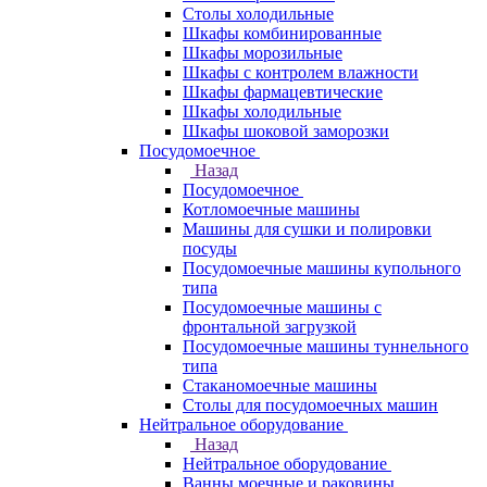
Столы холодильные
Шкафы комбинированные
Шкафы морозильные
Шкафы с контролем влажности
Шкафы фармацевтические
Шкафы холодильные
Шкафы шоковой заморозки
Посудомоечное
Назад
Посудомоечное
Котломоечные машины
Машины для сушки и полировки
посуды
Посудомоечные машины купольного
типа
Посудомоечные машины с
фронтальной загрузкой
Посудомоечные машины туннельного
типа
Стаканомоечные машины
Столы для посудомоечных машин
Нейтральное оборудование
Назад
Нейтральное оборудование
Ванны моечные и раковины