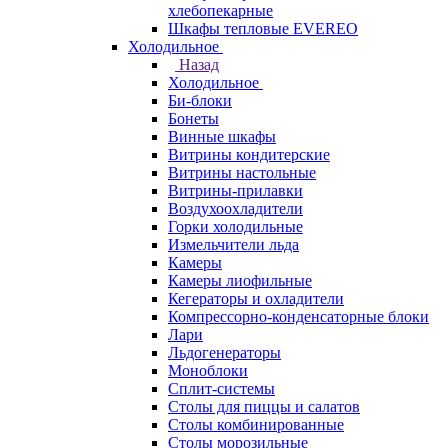
хлебопекарные
Шкафы тепловые EVEREO
Холодильное
Назад
Холодильное
Би-блоки
Бонеты
Винные шкафы
Витрины кондитерские
Витрины настольные
Витрины-прилавки
Воздухоохладители
Горки холодильные
Измельчители льда
Камеры
Камеры лиофильные
Кегераторы и охладители
Компрессорно-конденсаторные блоки
Лари
Льдогенераторы
Моноблоки
Сплит-системы
Столы для пиццы и салатов
Столы комбинированные
Столы морозильные