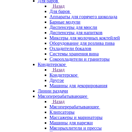
Для баров
Назад
Для баров
Аппараты для горячего шоколада
Барные модули
Диспенсеры для мюсли
Диспенсеры для напитков
Миксеры для молочных коктейлей
Оборудование для розлива пива
Охладители бокалов
Системы хранения вина
Сокоохладители и граниторы
Кондитерское
Назад
Кондитерское
Другое
Машины для декорирования
Линии раздачи
Мясоперерабатывающее
Назад
Мясоперерабатывающее
Клипсаторы
Массажеры и маринаторы
Машины для нарезки
Мясорыхлители и прессы